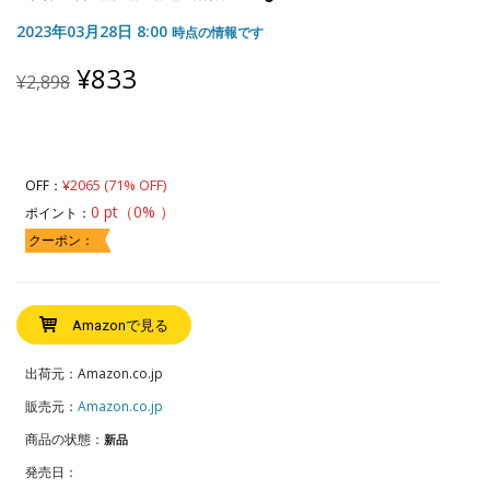
2023年03月28日 8:00
時点の情報です
Original
Current
¥
833
¥
2,898
price
price
was:
is:
¥2,898.
¥833.
¥2065 (71% OFF)
OFF：
0 pt（0% ）
ポイント：
クーポン：
Amazonで見る
出荷元：Amazon.co.jp
販売元：
Amazon.co.jp
商品の状態：
新品
発売日：