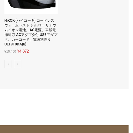
HiKOKI(ハイコーキ) コードレス
ウォームベスト シルバー リチウ
ムイオン電池、AC電源、車載電
源対応 ACアダプタ付 USBアダプ
タ、カーコード、電源別売り
UL1810DA(B)
Original
Current
¥
4,872
¥
10,450
price
price
was:
is:
¥10,450.
¥4,872.