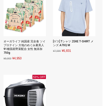
オーガライフ 純国産 完全食 ソイ
[ゲス] Tシャツ ZEKE T-SHIRT メ
プロテイン 大地のめぐみ素美人
ンズ A70Q M
91種国産野菜配合 女性 無添加
Original
Current
¥
6,831
¥
7,590
750g
price
price
Original
Current
¥
4,950
¥
9,900
was:
is:
price
price
¥7,590.
¥6,831.
was:
is:
¥9,900.
¥4,950.
53% OFF