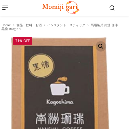
Home
食品・飲料・お酒
インスタント・スティック
馬場製菓 南洲 珈琲
黒糖 100g × 3
71% OFF