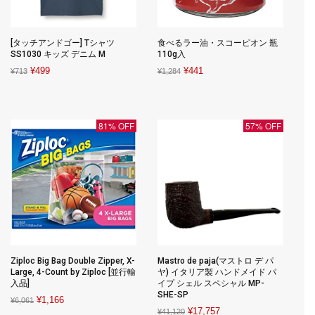
[タッチアンドゴー] Tシャツ
食べるラー油・スコーピオン 瓶
SS1030 キッズ デニム M
110g入
Original
Current
Original
Current
¥
499
¥
441
¥
713
¥
1,284
price
price
price
price
was:
is:
was:
is:
¥713.
¥499.
¥1,284.
¥441.
81% OFF
57% OFF
Ziploc Big Bag Double Zipper, X-
Mastro de paja(マストロ デ パ
Large, 4-Count by Ziploc [並行輸
ヤ) イタリア製 ハンドメイド パ
入品]
イプ シェル スペシャル MP-
SHE-SP
Original
Current
¥
1,166
¥
6,061
Original
Current
¥
17,757
¥
41,120
price
price