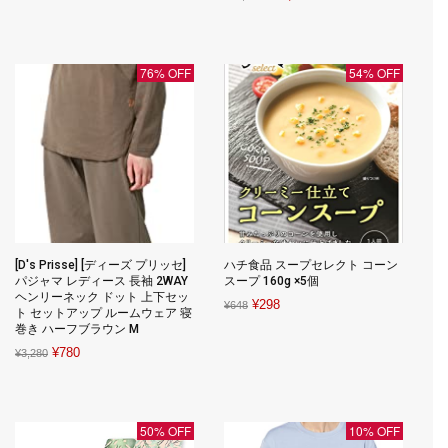
price
price
was:
is:
was:
is:
¥6,061.
¥1,166.
¥41,120.
¥17,757.
76% OFF
54% OFF
[D's Prisse] [ディーズ プリッセ]
ハチ食品 スープセレクト コーン
パジャマ レディース 長袖 2WAY
スープ 160g ×5個
ヘンリーネック ドット 上下セッ
Original
Current
¥
298
¥
648
ト セットアップ ルームウェア 寝
price
price
巻き ハーフブラウン M
was:
is:
Original
Current
¥
780
¥
3,280
¥648.
¥298.
price
price
was:
is:
¥3,280.
¥780.
50% OFF
10% OFF