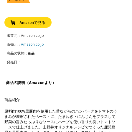
Amazonで見る
出荷元：Amazon.co.jp
販売元：
Amazon.co.jp
商品の状態：
新品
発売日：
商品の説明（Amazonより）
商品紹介
原料肉100%黒豚肉を使用した昔ながらのハンバーグをトマトのう
まみが濃縮されたペーストに、たまねぎ・にんじんをプラスして
野菜の旨みたっぷりなソースにハーブを使い香りの良いトマトソ
ースで仕上げました。山野井オリジナルレシピでつくった鹿児島