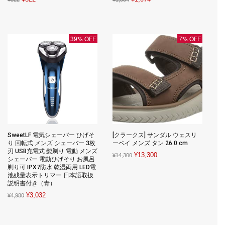
price
price
price
price
was:
is:
was:
is:
¥322.
¥322.
¥1,534.
¥1,074.
39% OFF
7% OFF
SweetLF 電気シェーバー ひげそ
[クラークス] サンダル ウェスリ
り 回転式 メンズ シェーバー 3枚
ーベイ メンズ タン 26.0 cm
刃 USB充電式 髭剃り 電動 メンズ
Original
Current
¥
13,300
¥
14,300
シェーバー 電動ひげそり お風呂
price
price
剃り可 IPX7防水 乾湿両用 LED電
池残量表示トリマー 日本語取扱
was:
is:
説明書付き（青）
¥14,300.
¥13,300.
Original
Current
¥
3,032
¥
4,980
price
price
was:
is: