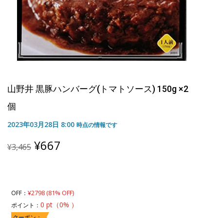
山野井 黒豚ハンバーグ(トマトソース) 150g ×2
個
2023年03月28日 8:00
時点の情報です
Original
Current
¥
667
¥
3,465
price
price
was:
is:
¥3,465.
¥667.
¥2798 (81% OFF)
OFF：
0 pt（0% ）
ポイント：
クーポン：