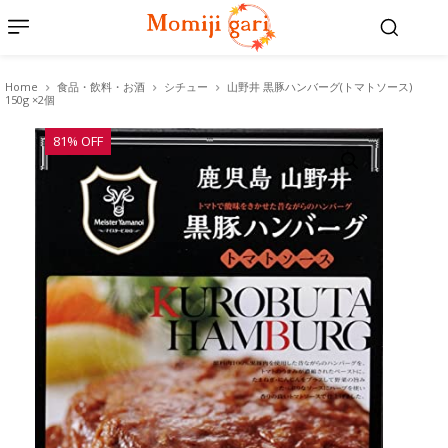
Home
食品・飲料・お酒
シチュー
山野井 黒豚ハンバーグ(トマトソース)
150g ×2個
81% OFF