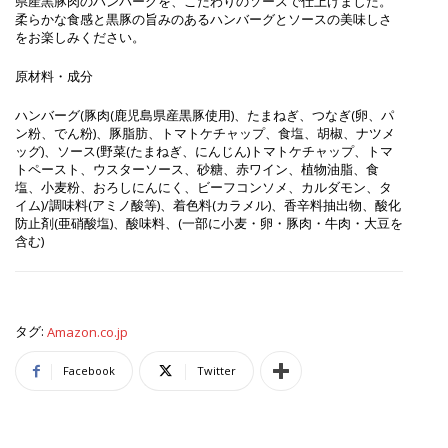
県産黒豚肉のハンバーグを、こだわりのソースで仕上げました。
柔らかな食感と黒豚の旨みのあるハンバーグとソースの美味しさ
をお楽しみください。
原材料・成分
ハンバーグ(豚肉(鹿児島県産黒豚使用)、たまねぎ、つなぎ(卵、パ
ン粉、でん粉)、豚脂肪、トマトケチャップ、食塩、胡椒、ナツメ
ッグ)、ソース(野菜(たまねぎ、にんじん)トマトケチャップ、トマ
トペースト、ウスターソース、砂糖、赤ワイン、植物油脂、食
塩、小麦粉、おろしにんにく、ビーフコンソメ、カルダモン、タ
イム)/調味料(アミノ酸等)、着色料(カラメル)、香辛料抽出物、酸化
防止剤(亜硝酸塩)、酸味料、(一部に小麦・卵・豚肉・牛肉・大豆を
含む)
タグ:
Amazon.co.jp
Facebook
Twitter