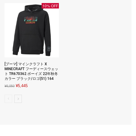
¥4,980.
¥3,032.
10% OFF
[プーマ] マインクラフト X
MINECRAFT フーディースウェッ
ト TR670362 ボーイズ 22年秋冬
カラー ブラック/ロゴ(51) 164
Original
Current
¥
5,445
¥
6,050
price
price
was:
is:
¥6,050.
¥5,445.