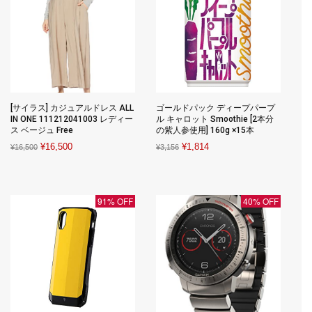
[サイラス] カジュアルドレス ALL
ゴールドパック ディープパープ
IN ONE 111212041003 レディー
ル キャロット Smoothie [2本分
ス ベージュ Free
の紫人参使用] 160g ×15本
Original
Current
Original
Current
¥
16,500
¥
1,814
¥
16,500
¥
3,156
price
price
price
price
was:
is:
was:
is:
¥16,500.
¥16,500.
¥3,156.
¥1,814.
91% OFF
40% OFF