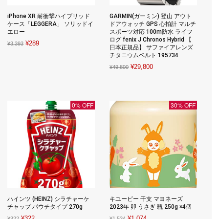
iPhone XR 耐衝撃ハイブリッド
GARMIN(ガーミン) 登山 アウト
ケース「LEGGERA」 ソリッドイ
ドアウォッチ GPS 心拍計 マルチ
エロー
スポーツ対応 100m防水 ライフ
ログ fenix J Chronos Hybrid 【
Original
Current
¥
289
¥
3,393
日本正規品】 サファイアレンズ
price
price
チタニウムベルト 195734
was:
is:
Original
Current
¥
29,800
¥
49,800
¥3,393.
¥289.
price
price
was:
is:
¥49,800.
¥29,800.
0% OFF
30% OFF
ハインツ (HEINZ) シラチャーケ
キユーピー 干支 マヨネーズ
チャップ パウチタイプ 270g
2023年 卯 うさぎ 瓶 250g ×4個
Original
Current
Original
Current
¥
322
¥
1,074
¥
322
¥
1,534