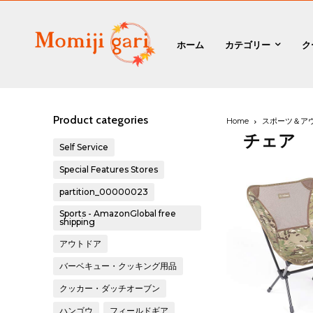
ホーム
カテゴリー
ク
Product categories
Home
スポーツ＆ア
チェア
Self Service
Special Features Stores
partition_00000023
Sports - AmazonGlobal free
shipping
アウトドア
バーベキュー・クッキング用品
クッカー・ダッチオーブン
ハンゴウ
フィールドギア