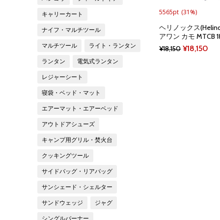
5565pt
(31%)
キャリーカート
ヘリノックス(Helin
ナイフ・マルチツール
アワン カモ MTCB 18
マルチツール
ライト・ランタン
Original
Cur
¥
18,150
¥
18,150
price
pri
ランタン
電気式ランタン
was:
is:
レジャーシート
¥18,150.
¥18
寝袋・ベッド・マット
エアーマット・エアーベッド
アウトドアシューズ
キャンプ用グリル・焚火台
クッキングツール
サイドバッグ・リアバッグ
サンシェード・シェルター
サンドウェッジ
ジャグ
シングルバーナー