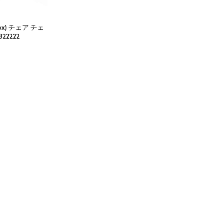
ox) チェア チェ
22222
rent
ce
,150.