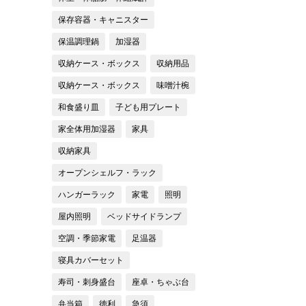
保存容器・キャニスター
保温調理鍋
加湿器
収納ケース・ボックス
収納用品
収納ケース・ボックス
味噌汁椀
和食盛り皿
子ども用プレート
家全体用加湿器
家具
収納家具
オープンシェルフ・ラック
ハンガーラック
家電
照明
屋内照明
ベッドサイドランプ
空調・季節家電
足温器
寝具カバーセット
寿司・刺身盛台
座卓・ちゃぶ台
弁当箱
徳利
急須