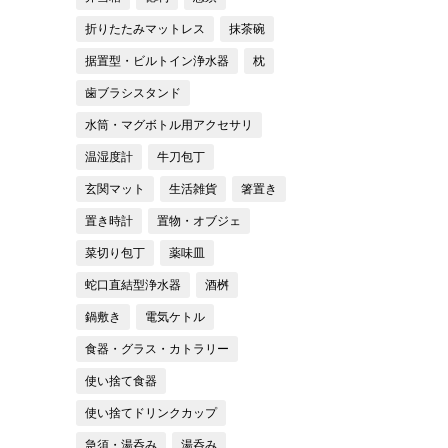
折りたたみマットレス
抹茶碗
据置型・ビルトイン浄水器
枕
歯ブラシスタンド
水筒・マグボトル用アクセサリ
温湿度計
牛刀包丁
玄関マット
生活雑貨
箸置き
置き時計
置物・オブジェ
菜切り包丁
薬味皿
蛇口直結型浄水器
酒桝
鍋敷き
電気ケトル
食器・グラス・カトラリー
使い捨て食器
使い捨てドリンクカップ
急須・湯呑み
湯呑み