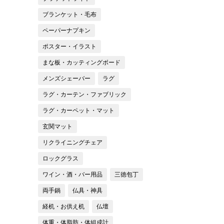
ブランケット・毛布
ペーパーナプキン
ポスター・イラスト
まな板・カッティングボード
メンズシェーバー
ラグ
ラグ・カーテン・ファブリック
ラグ・カーペット・マット
玄関マット
リクライニングチェア
ロックグラス
ワイン・酒・バー用品
三徳包丁
両手鍋
仏具・神具
経机・お供え机
仏壇
体重・体脂肪・体組成計