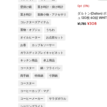
0pt
(0%)
壁掛け鏡
置き時計・掛け時計
ダルトン(Dulton)
置き時計
装飾小物・アクセサリ
ュ 120枚 60組 WHIT
コレクターズアイテム
Original
Curre
¥
308
¥
1,785
price
price
置物・オブジェ
うちわ
was:
is:
オイルヒーター
お点前セット
¥1,785.
¥308.
お香
カップ＆ソーサー
ガラスディスプレイキャビネット
キッチン用品
卓上用品
コースター
鍋・フライパン
両手鍋
特殊鍋
寸胴鍋
コースター
コーヒーカップ・マグ
コーヒーメーカー
サラダボウル
シーリングライト