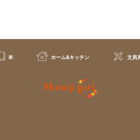
本
ホーム&キッチン
文房