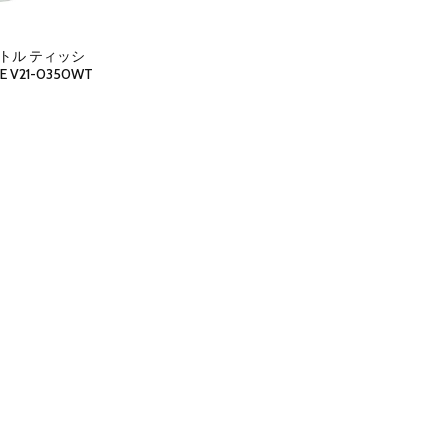
 ボトル ティッシ
E V21-0350WT
nt