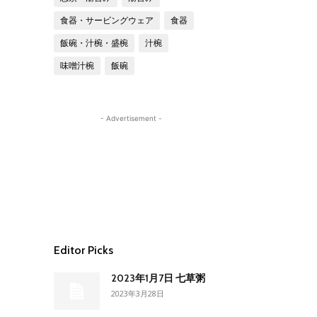
食器・サービングウェア
食器
飯碗・汁椀・盛椀
汁椀
味噌汁椀
飯碗
- Advertisement -
Editor Picks
2023年1月7日 七草粥
2023年3月28日