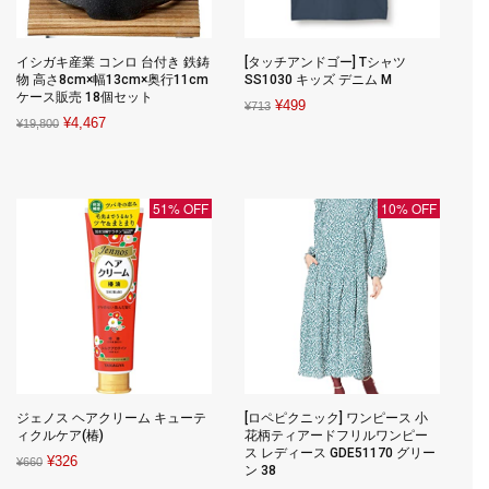
イシガキ産業 コンロ 台付き 鉄鋳
[タッチアンドゴー] Tシャツ
物 高さ8cm×幅13cm×奥行11cm
SS1030 キッズ デニム M
ケース販売 18個セット
Original
Current
¥
499
¥
713
Original
Current
¥
4,467
¥
19,800
price
price
price
price
was:
is:
was:
is:
¥713.
¥499.
¥19,800.
¥4,467.
51% OFF
10% OFF
ジェノス ヘアクリーム キューテ
[ロペピクニック] ワンピース 小
ィクルケア(椿)
花柄ティアードフリルワンピー
ス レディース GDE51170 グリー
Original
Current
¥
326
¥
660
ン 38
price
price