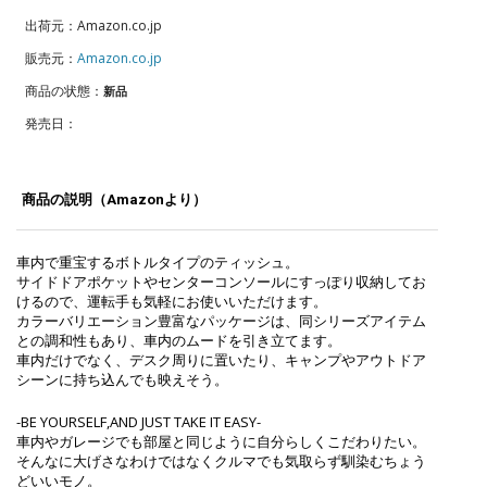
出荷元：Amazon.co.jp
販売元：
Amazon.co.jp
商品の状態：
新品
発売日：
商品の説明（Amazonより）
車内で重宝するボトルタイプのティッシュ。
サイドドアポケットやセンターコンソールにすっぽり収納してお
けるので、運転手も気軽にお使いいただけます。
カラーバリエーション豊富なパッケージは、同シリーズアイテム
との調和性もあり、車内のムードを引き立てます。
車内だけでなく、デスク周りに置いたり、キャンプやアウトドア
シーンに持ち込んでも映えそう。
-BE YOURSELF,AND JUST TAKE IT EASY-
車内やガレージでも部屋と同じように自分らしくこだわりたい。
そんなに大げさなわけではなくクルマでも気取らず馴染むちょう
どいいモノ。