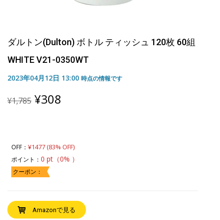
ダルトン(Dulton) ボトル ティッシュ 120枚 60組
WHITE V21-0350WT
2023年04月12日 13:00
時点の情報です
Original
Current
¥
308
¥
1,785
price
price
was:
is:
¥1,785.
¥308.
¥1477 (83% OFF)
OFF：
0 pt（0% ）
ポイント：
クーポン：
Amazonで見る