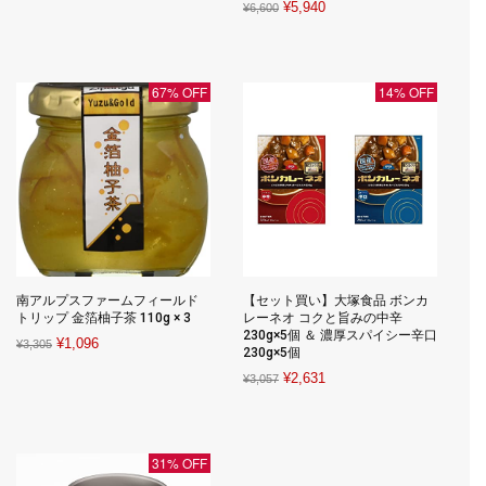
Original
Current
¥
5,940
¥
6,600
was:
is:
price
price
¥660.
¥326.
was:
is:
¥6,600.
¥5,940.
67% OFF
14% OFF
南アルプスファームフィールド
【セット買い】大塚食品 ボンカ
トリップ 金箔柚子茶 110g × 3
レーネオ コクと旨みの中辛
230g×5個 ＆ 濃厚スパイシー辛口
Original
Current
¥
1,096
¥
3,305
230g×5個
price
price
Original
Current
¥
2,631
¥
3,057
was:
is:
price
price
¥3,305.
¥1,096.
was:
is:
¥3,057.
¥2,631.
31% OFF