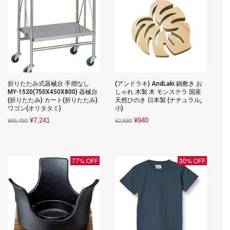
折りたたみ式器械台 手摺なし
(アンドラキ) AndLaki 鍋敷き お
MY-1520(750X450X800) 器械台
しゃれ 木製 木 モンステラ 国産
(折りたたみ) カート(折りたたみ)
天然ひのき 日本製 (ナチュラル,
ワゴン(オリタタミ)
小)
Original
Current
Original
Current
¥
7,241
¥
940
¥
65,450
¥
2,990
price
price
price
price
was:
is:
was:
is:
¥65,450.
¥7,241.
¥2,990.
¥940.
77% OFF
30% OFF