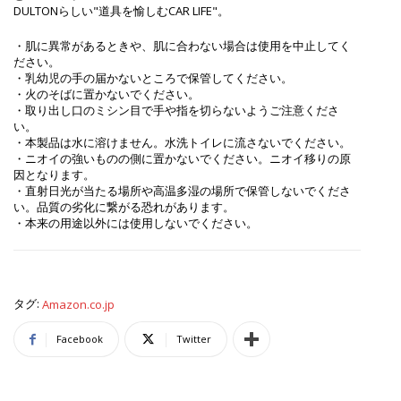
DULTONらしい"道具を愉しむCAR LIFE"。
・肌に異常があるときや、肌に合わない場合は使用を中止してく
ださい。
・乳幼児の手の届かないところで保管してください。
・火のそばに置かないでください。
・取り出し口のミシン目で手や指を切らないようご注意くださ
い。
・本製品は水に溶けません。水洗トイレに流さないでください。
・ニオイの強いものの側に置かないでください。ニオイ移りの原
因となります。
・直射日光が当たる場所や高温多湿の場所で保管しないでくださ
い。品質の劣化に繋がる恐れがあります。
・本来の用途以外には使用しないでください。
タグ:
Amazon.co.jp
Facebook
Twitter