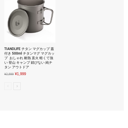
TIANDLIFE チタン マグカップ 蓋
付き 500ml チタンマグ マグカッ
プ おしゃれ 耐熱 直火 軽くて強
い 登山 キャンプ 錆びない 純チ
タン アウトドア
Original
Current
¥
1,999
¥
2,899
price
price
was:
is:
¥2,899.
¥1,999.