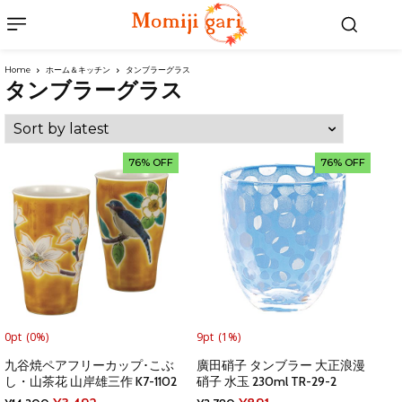
Home
ホーム＆キッチン
タンブラーグラス
タンブラーグラス
76% OFF
76% OFF
0pt
(0%)
9pt
(1%)
九谷焼ペアフリーカップ･こぶ
廣田硝子 タンブラー 大正浪漫
し・山茶花 山岸雄三作 K7-1102
硝子 水玉 230ml TR-29-2