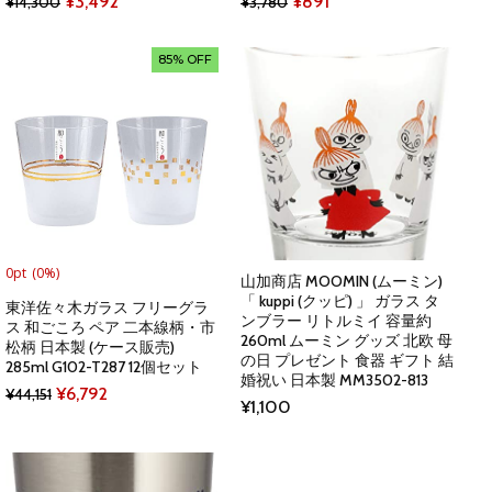
Original
Current
Original
Current
¥
3,492
¥
891
¥
14,300
¥
3,780
price
price
price
price
was:
is:
was:
is:
85% OFF
¥14,300.
¥3,492.
¥3,780.
¥891.
0pt
(0%)
山加商店 MOOMIN (ムーミン)
「 kuppi (クッピ) 」 ガラス タ
東洋佐々木ガラス フリーグラ
ンブラー リトルミイ 容量約
ス 和ごころ ペア 二本線柄・市
260ml ムーミン グッズ 北欧 母
松柄 日本製 (ケース販売)
の日 プレゼント 食器 ギフト 結
285ml G102-T287 12個セット
婚祝い 日本製 MM3502-813
Original
Current
¥
6,792
¥
44,151
¥
1,100
price
price
was:
is:
¥44,151.
¥6,792.