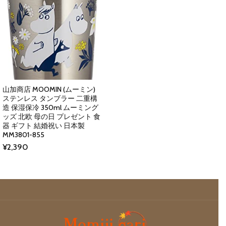
山加商店 MOOMIN (ムーミン)
ステンレス タンブラー 二重構
造 保湿保冷 350ml ムーミング
ッズ 北欧 母の日 プレゼント 食
器 ギフト 結婚祝い 日本製
MM3801-855
¥
2,390