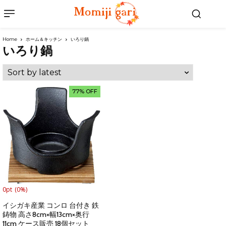
Home
ホーム＆キッチン
いろり鍋
いろり鍋
77% OFF
0pt
(0%)
イシガキ産業 コンロ 台付き 鉄
鋳物 高さ8cm×幅13cm×奥行
11cm ケース販売 18個セット