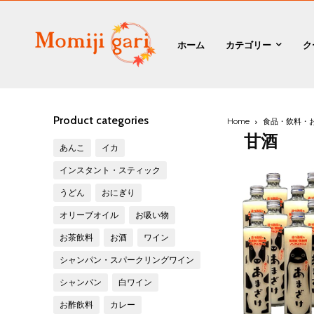
ホーム
カテゴリー
ク
Product categories
Home
食品・飲料・
甘酒
あんこ
イカ
インスタント・スティック
うどん
おにぎり
オリーブオイル
お吸い物
お茶飲料
お酒
ワイン
シャンパン・スパークリングワイン
シャンパン
白ワイン
お酢飲料
カレー