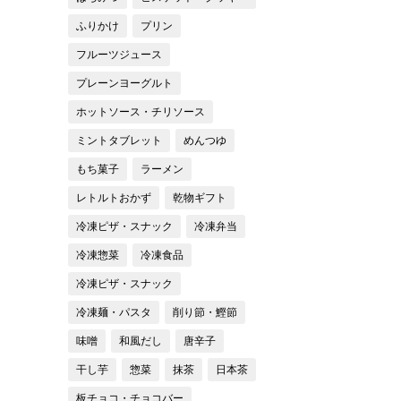
ふりかけ
プリン
フルーツジュース
プレーンヨーグルト
ホットソース・チリソース
ミントタブレット
めんつゆ
もち菓子
ラーメン
レトルトおかず
乾物ギフト
冷凍ピザ・スナック
冷凍弁当
冷凍惣菜
冷凍食品
冷凍ピザ・スナック
冷凍麺・パスタ
削り節・鰹節
味噌
和風だし
唐辛子
干し芋
惣菜
抹茶
日本茶
板チョコ・チョコバー