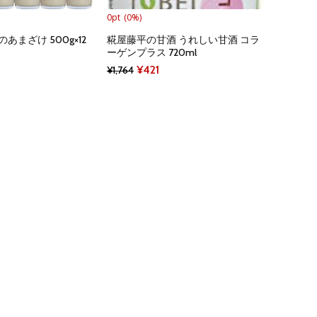
0pt
(0%)
あまざけ 500g×12
糀屋藤平の甘酒 うれしい甘酒 コラ
ーゲンプラス 720ml
al
Current
Original
Current
¥
421
¥
1,764
price
price
price
is:
was:
is:
¥1,854.
¥1,764.
¥421.