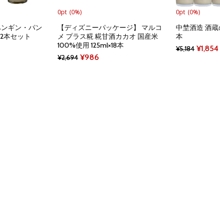
0pt
(0%)
0pt
(0%)
ペンギン・パン
【ディズニーパッケージ】 マルコ
中埜酒造 酒蔵の
12本セット
メ プラス糀 糀甘酒カカオ 国産米
本
100%使用 125ml×18本
ent
Origin
¥
1,854
¥
5,184
Original
Current
¥
986
¥
2,694
e
price
price
price
was:
was:
is:
20.
¥5,184.
¥2,694.
¥986.