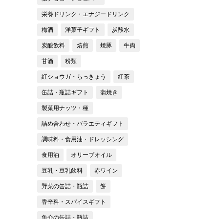
栄養ドリンク・エナジードリンク
梅酒
洋菓子ギフト
炭酸水
炭酸飲料
焙煎
焼豚
牛肉
甘酒
粉類
紅ショウガ・らっきょう
紅茶
缶詰・瓶詰ギフト
蒲焼き
製菓用ナッツ・種
詰め合わせ・バラエティギフト
調味料・食用油・ドレッシング
食用油
オリーブオイル
豆乳・豆乳飲料
赤ワイン
野菜の缶詰・瓶詰
餅
香辛料・スパイスギフト
魚介の缶詰・瓶詰