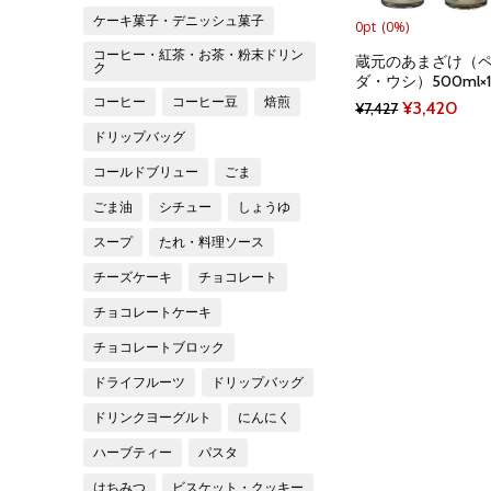
ケーキ菓子・デニッシュ菓子
0pt
(0%)
コーヒー・紅茶・お茶・粉末ドリン
蔵元のあまざけ（
ク
ダ・ウシ）500ml×
コーヒー
コーヒー豆
焙煎
Original
Curr
¥
3,420
¥
7,427
price
pric
ドリップバッグ
was:
is:
コールドブリュー
ごま
¥7,427.
¥3,4
ごま油
シチュー
しょうゆ
スープ
たれ・料理ソース
チーズケーキ
チョコレート
チョコレートケーキ
チョコレートブロック
ドライフルーツ
ドリップバッグ
ドリンクヨーグルト
にんにく
ハーブティー
パスタ
はちみつ
ビスケット・クッキー