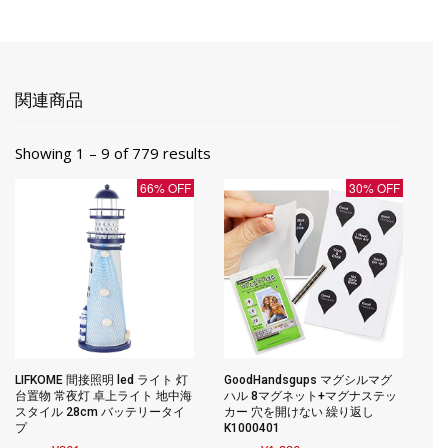
関連商品
Showing 1 – 9 of 779 results
66% OFF
30% OFF
LIFKOME 間接照明 led ライト 灯
GoodHandsgups マグシルマグ
台置物 常夜灯 卓上ライト 地中海
ハル 8マグネット+マグナステッ
スタイル 28cm バッテリータイ
カー 穴を開けない 繰り返し
プ
K1000401