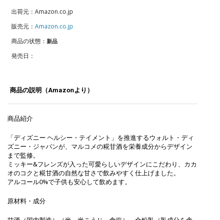
出荷元：Amazon.co.jp
販売元：
Amazon.co.jp
商品の状態：
新品
発売日：
商品の説明（Amazonより）
商品紹介
「ディズニー ヘルシー・テイメント」を推進するウォルト・ディ
ズニー・ジャパンが、マルコメの糀甘酒を栄養成分からデザイン
まで監修。
ミッキー&フレンズが入った可愛らしいデザインにこだわり、カカ
オのコクと糀甘酒の自然な甘さで飲みやすく仕上げました。
アルコール0%で子供も安心して飲めます。
原材料・成分