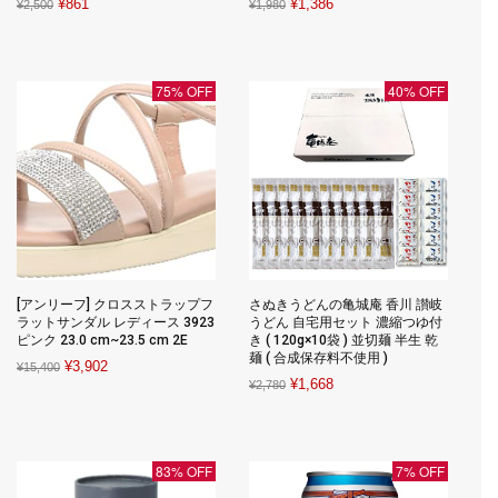
Original
Current
Original
Current
¥
861
¥
1,386
¥
2,500
¥
1,980
price
price
price
price
was:
is:
was:
is:
¥2,500.
¥861.
¥1,980.
¥1,386.
75% OFF
40% OFF
[アンリーフ] クロスストラップフ
さぬきうどんの亀城庵 香川 讃岐
ラットサンダル レディース 3923
うどん 自宅用セット 濃縮つゆ付
ピンク 23.0 cm~23.5 cm 2E
き ( 120g×10袋 ) 並切麺 半生 乾
麺 ( 合成保存料不使用 )
Original
Current
¥
3,902
¥
15,400
Original
Current
¥
1,668
¥
2,780
price
price
price
price
was:
is:
was:
is:
¥15,400.
¥3,902.
¥2,780.
¥1,668.
83% OFF
7% OFF