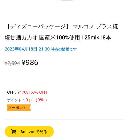
【ディズニーパッケージ】 マルコメ プラス糀
糀甘酒カカオ 国産米100%使用 125ml×18本
2023年04月18日 21:30
時点の情報です
Original
Current
¥
986
¥
2,694
price
price
was:
is:
¥2,694.
¥986.
¥1708 (63% OFF)
OFF：
0 pt（0% ）
ポイント：
クーポン：
Amazonで見る