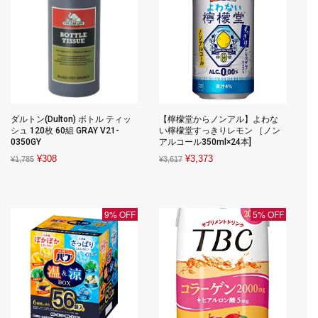
ダルトン(Dulton) ボトル ティッ
【檸檬堂からノンアル】よわな
シュ 120枚 60組 GRAY V21-
い檸檬堂すっきりレモン ［ノン
0350GY
アルコール350ml×24本]
Original
Current
Original
Current
¥
308
¥
3,373
¥
1,785
¥
3,617
price
price
price
price
was:
is:
was:
is:
¥1,785.
¥308.
¥3,617.
¥3,373.
9% OFF
5% OFF