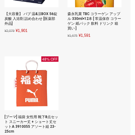
【大容量】 バブ 温&涼BOX 56錠
森永乳業 TBC コラーゲン アップ
炭酸 入浴剤 詰め合わせ [医薬部
ル 330ml×12本 [ 常温保存 コラー
外品]
ゲン 紙パック 飲料 ドリンク 箱
買い ]
Original
Current
¥
1,901
¥
2,079
Original
Current
¥
1,591
¥
1,675
price
price
price
price
was:
is:
was:
is:
¥2,079.
¥1,901.
¥1,675.
¥1,591.
48% OFF
[プーマ] 福袋 女性用 靴下8点セッ
ト スニーカー丈 + ショート丈セ
ットA 3910055 アソート組 23-
25cm