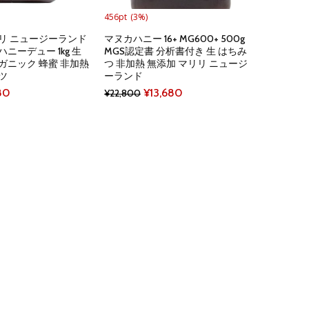
456pt
(3%)
リ ニュージーランド
マヌカハニー 16+ MG600+ 500g
ニーデュー 1kg 生
MGS認定書 分析書付き 生 はちみ
ガニック 蜂蜜 非加熱
つ 非加熱 無添加 マリリ ニュージ
ツ
ーランド
nal
Current
Original
Current
80
¥
13,680
¥
22,800
price
price
price
is:
was:
is:
00.
¥4,480.
¥22,800.
¥13,680.