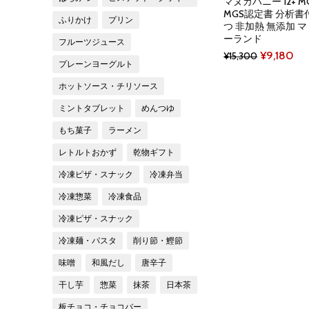
マヌカハニー 12+ MG
MGS認定書 分析書
ふりかけ
プリン
つ 非加熱 無添加 
ーランド
フルーツジュース
Original
Cur
¥
9,180
¥
15,300
プレーンヨーグルト
price
pri
ホットソース・チリソース
was:
is:
ミントタブレット
めんつゆ
¥15,300.
¥9,
もち菓子
ラーメン
レトルトおかず
乾物ギフト
冷凍ピザ・スナック
冷凍弁当
冷凍惣菜
冷凍食品
冷凍ピザ・スナック
冷凍麺・パスタ
削り節・鰹節
味噌
和風だし
唐辛子
干し芋
惣菜
抹茶
日本茶
板チョコ・チョコバー