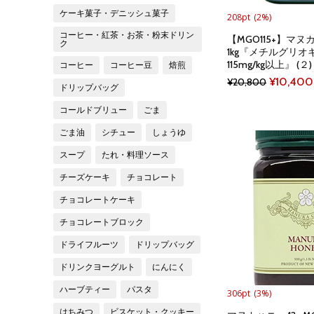
ケーキ菓子・デニッシュ菓子
208pt
(2%)
コーヒー・紅茶・お茶・粉末ドリン
【MGO115+】マヌ
ク
1kg『メチルグリ
115mg/kg以上』 (２)
コーヒー
コーヒー豆
焙煎
Original
¥
10,400
¥
20,800
ドリップバッグ
price
コールドブリュー
ごま
was:
ごま油
シチュー
しょうゆ
¥20,800
スープ
たれ・料理ソース
チーズケーキ
チョコレート
チョコレートケーキ
チョコレートブロック
ドライフルーツ
ドリップバッグ
ドリンクヨーグルト
にんにく
ハーブティー
パスタ
306pt
(3%)
はちみつ
ビスケット・クッキー