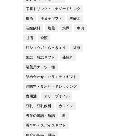
栄養ドリンク・エナジードリンク
梅酒
洋菓子ギフト
炭酸水
炭酸飲料
焙煎
焼豚
牛肉
甘酒
粉類
紅ショウガ・らっきょう
紅茶
缶詰・瓶詰ギフト
蒲焼き
製菓用ナッツ・種
詰め合わせ・バラエティギフト
調味料・食用油・ドレッシング
食用油
オリーブオイル
豆乳・豆乳飲料
赤ワイン
野菜の缶詰・瓶詰
餅
香辛料・スパイスギフト
魚介の缶詰・瓶詰