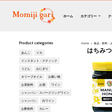
ホーム
カテゴリー
ク
Product categories
Home
食品・飲料・
はちみ
あんこ
イカ
インスタント・スティック
うどん
おにぎり
オリーブオイル
お吸い物
お茶飲料
お酒
ワイン
シャンパン・スパークリングワイン
シャンパン
白ワイン
お酢飲料
カレー