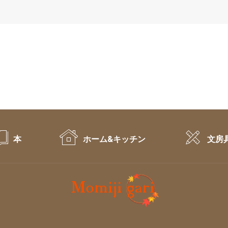
本
ホーム&キッチン
文房