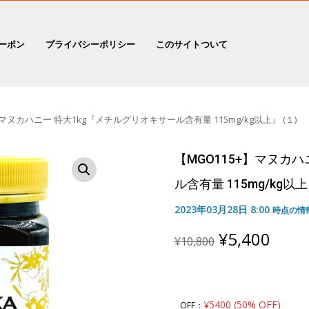
ーポン
プライバシーポリシー
このサイトついて
】マヌカハニー 特大1kg『メチルグリオキサール含有量 115mg/kg以上』 (１)
【MGO115+】マヌカ
ル含有量 115mg/kg以上
2023年03月28日 8:00
時点の情
Original
Curr
¥
5,400
¥
10,800
price
price
was:
is:
¥10,800.
¥5,4
¥5400 (50% OFF)
OFF：