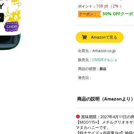
108 pt（2% ）
ポイント：
50% OFFクーポ
クーポン：
Amazonで見る
出荷元：Amazon.co.jp
販売元：
CIVGISマルシェ
商品の状態：
新品
発売日：
商品の説明（Amazonより
賞味期限：2027年4月11日
【MGO115+】 メチルグリオ
マヌカハニーです。
【特大サイズ＝内容量1kg】納