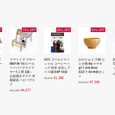
F
73% OFF
25% OFF
54% OFF
ズ
ママトイズ マサー
UCC ゴールドスペ
かのりゅう 汁椀 ち
D
パー
MDF M-16/ロール
シャル コーヒーバ
とせ椀 Na ケヤキ
C
ペーパーデスクマ
ッグ 粉末 水出しア
φ11.4×6.8cm
サー1人用 2歳～
イス珈琲4P ×3袋
S22-1-4s×4個セッ
rrent
¥
お絵描きデスク 木
ト
Original
Current
¥
1,386
¥
1,846
ice
製家具 ベビーデス
Original
Current
¥
7,346
¥
15,802
price
price
ク
price
price
was:
is:
Original
Current
¥
4,477
,919.
¥
16,390
was:
is:
¥1,846.
¥1,386.
price
price
¥15,802.
¥7,346.
was:
is:
¥16,390.
¥4,477.