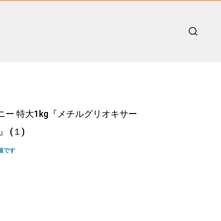
ハニー 特大1kg『メチルグリオキサー
』 (１)
報です
ent
00.