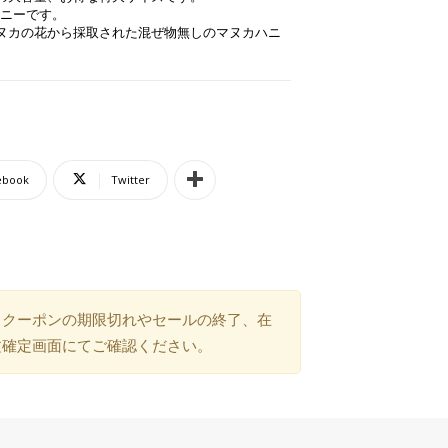
ニーです。
マヌカの花から採取された混ぜ物無しのマヌカハニ
ebook
Twitter
）クーポンの期限切れやセールの終了、在
文確定画面にてご確認ください。