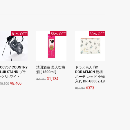
81% OFF
56% OFF
80% OFF
CC757 COUNTRY
濱田酒造 美人な梅
ドラえもん I'm
LUB STAND ブラ
酒 [ 1800ml ]
DORAEMON 総柄
ック/ホワイト
ポーチ レッド 小物
Original
Current
¥
1,134
¥
2,581
入れ DR-G0002-LB
Original
Current
¥
9,406
49,500
price
price
Original
Current
¥
373
¥
1,834
price
price
was:
is:
price
price
was:
is:
¥2,581.
¥1,134.
was:
is:
¥49,500.
¥9,406.
¥1,834.
¥373.