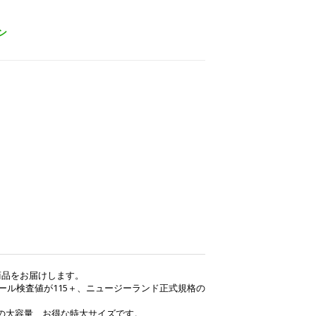
ン
）
の商品をお届けします。
キサール検査値が115＋、ニュージーランド正式規格の
得の大容量、お得な特大サイズです。