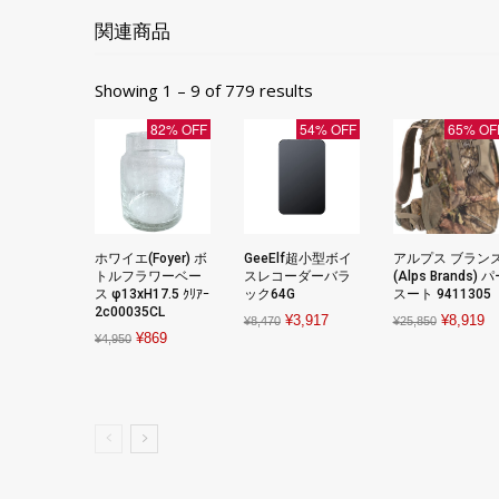
関連商品
Showing 1 – 9 of 779 results
82% OFF
54% OFF
65% OF
ホワイエ(Foyer) ボ
GeeElf超小型ボイ
アルプス ブラン
トルフラワーベー
スレコーダーバラ
(Alps Brands) 
ス φ13xH17.5 ｸﾘｱｰ
ック64G
スート 9411305
2c00035CL
Original
Current
Original
Cu
¥
3,917
¥
8,919
¥
8,470
¥
25,850
Original
Current
¥
869
¥
4,950
price
price
price
pr
price
price
was:
is:
was:
is:
was:
is:
¥8,470.
¥3,917.
¥25,850.
¥8
¥4,950.
¥869.