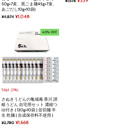
Original
Current
¥
339
¥
1,576
50g×7束、黒ごま麺45g×7束、
price
price
あごだし10g×10袋)
Original
Current
was:
is:
¥
1,048
¥
4,874
price
price
¥1,576.
¥339.
was:
is:
40% OFF
¥4,874.
¥1,048.
56pt
(3%)
さぬきうどんの亀城庵 香川 讃
岐うどん 自宅用セット 濃縮つ
ゆ付き ( 120g×10袋 ) 並切麺 半
生 乾麺 ( 合成保存料不使用 )
Original
Current
¥
1,668
¥
2,780
price
price