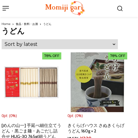
Home
食品・飲料・お酒
うどん
うどん
78% OFF
78% OFF
0pt
(0%)
0pt
(0%)
[めんの山一] 手延べ細仕立てう
きくらげハウス さぬきくらげ
どん・黒ごま麺・あごだし詰
うどん 160g × 2
合せ HUG-30 765g(細うどん