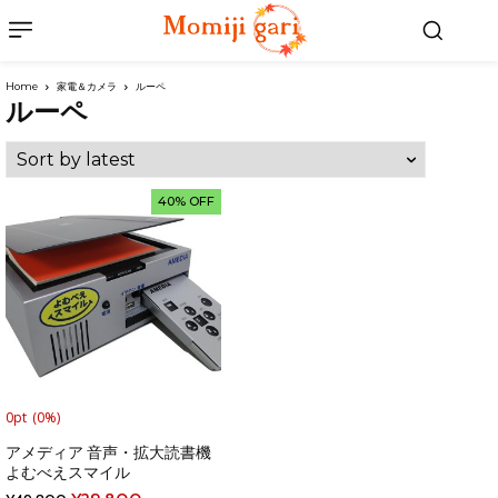
Home
家電＆カメラ
ルーペ
ルーペ
40% OFF
0pt
(0%)
アメディア 音声・拡大読書機
よむべえスマイル