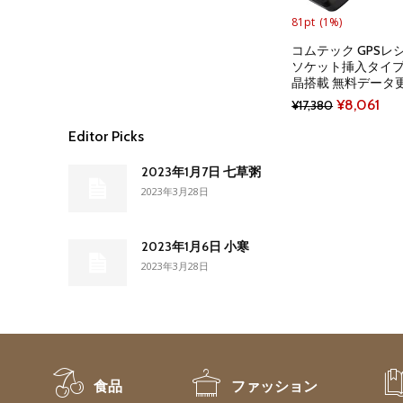
81pt
(1%)
コムテック GPSレ
ソケット挿入タイプ ZE
晶搭載 無料データ
Original
Cur
¥
8,061
¥
17,380
price
pri
Editor Picks
was:
is:
2023年1月7日 七草粥
¥17,380.
¥8,
2023年3月28日
2023年1月6日 小寒
2023年3月28日
食品
ファッション