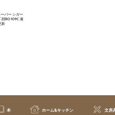
シーバー シガー
RO 109C 液
更新
rent
ce
061.
本
ホーム&キッチン
文房