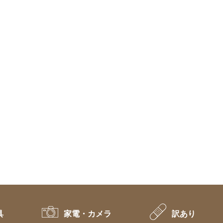
具
家電・カメラ
訳あり