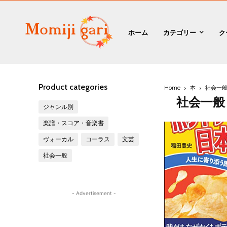
ホーム
カテゴリー
ク
Product categories
Home
本
社会一
社会一般
ジャンル別
楽譜・スコア・音楽書
ヴォーカル
コーラス
文芸
社会一般
- Advertisement -