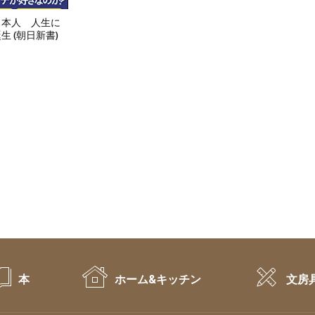
日本人 人生に
 (朝日新書)
本
ホーム&キッチン
文房