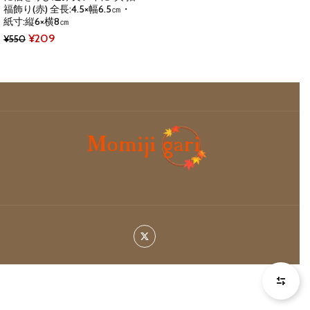
福飾り(赤) 全長:4.5×幅6.5㎝・
紙寸:縦6×横8㎝
Original
Current
¥
209
¥
550
price
price
was:
is:
¥550.
¥209.