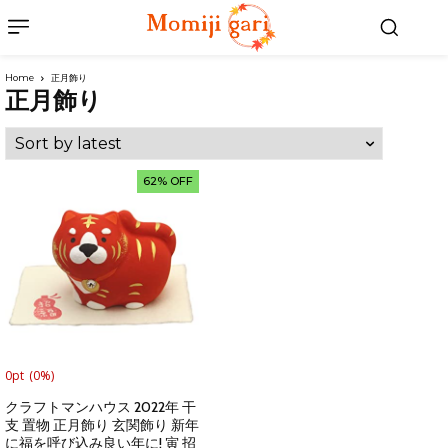
Home
正月飾り
正月飾り
62% OFF
0pt
(0%)
クラフトマンハウス 2022年 干
支 置物 正月飾り 玄関飾り 新年
に福を呼び込み良い年に! 寅 招