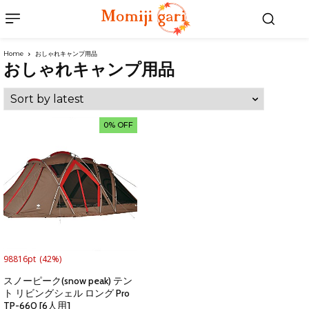
Home
おしゃれキャンプ用品
おしゃれキャンプ用品
0% OFF
98816pt
(42%)
スノーピーク(snow peak) テン
ト リビングシェル ロング Pro
TP-660 [6人用]