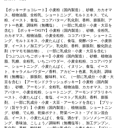
【ポッキーチョコレート】小麦粉（国内製造）、砂糖、カカオマ
ス、植物油脂、全粉乳、ショートニング、モルトエキス、でん
粉、イースト、食塩、ココアバター／乳化剤、香料、膨脹剤、ア
ナトー色素、調味料（無機塩）、（一部に乳成分・小麦・大豆を
含む） 【ポッキーTASTY】小麦粉（国内製造）、砂糖、全粉乳、
カカオマス、植物油脂、小麦全粒粉、ココアバター、ショートニ
ング、モルトエキス、小麦たんぱく、食塩、発酵バター、小麦胚
芽、イースト／加工デンプン、乳化剤、香料、膨脹剤、酸化防止
剤（ヤマモモ抽出物）、（一部に乳成分・小麦・大豆を含む）
【つぶつぶいちごポッキー】小麦粉（国内製造）、砂糖、植物油
脂、乳糖、全粉乳、いちごパウダー、小麦全粒粉、ココアパウダ
ー、ショートニング、小麦たんぱく、イヌリン、食塩、イース
ト、キャラメルパウダー／香料、アカビート色素、乳化剤、調味
料（無機塩）、膨脹剤、酸味料、V.C、（一部に乳成分・小麦・大
豆を含む）【アーモンドクラッシュポッキー】小麦粉（国内製
造）、砂糖、アーモンド、全粉乳、植物油脂、カカオマス、ココ
アバター、小麦全粒粉、ショートニング、アーモンドプラリネペ
ースト、小麦たんぱく、食塩、イースト／乳化剤、香料、膨脹
剤、（一部に乳成分・小麦・大豆・アーモンドを含む） 【プリッ
ツ（旨サラダ）】小麦粉（国内製造）、植物油脂、ショートニン
グ、砂糖、でん粉、乾燥ポテト、野菜ペースト・ブイヨン混合
品、イースト、小麦たんぱく、食塩、酒かす、コンソメシーズニ
ング、香味油、こしょう／調味料（無機塩等）、加工デンプン、
乳化剤、香料、酸味料、（一部に乳成分・小麦を含む）【プリッ