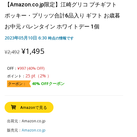
【Amazon.co.jp限定】江崎グリコ プチギフト
ポッキー・プリッツ合計6品入り ギフト お歳暮
お中元 バレンタイン ホワイトデー 1個
2023年05月10日 6:30
時点の情報です
Original
Current
¥
1,495
¥
2,492
price
price
was:
is:
¥2,492.
¥1,495.
¥997 (40% OFF)
OFF：
25 pt（2% ）
ポイント：
40% OFFクーポン
クーポン：
Amazonで見る
出荷元：Amazon.co.jp
販売元：
Amazon.co.jp