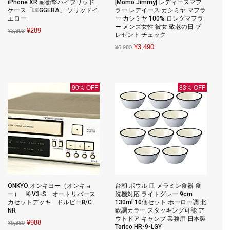
iPhone XR 耐衝撃ハイブリッド
[Momo Jimmy] レディースマフ
ケース「LEGGERA」 ソリッドイ
ラー レデイース カシミヤ マフラ
エロー
ー カシミヤ 100% ロングマフラ
ー メンズ女性 彼女 敬老の日 プ
Original
Current
¥
289
¥
3,393
レゼント チェック
price
price
Original
Current
¥
3,490
¥
6,980
was:
is:
price
price
¥3,393.
¥289.
was:
is:
¥6,980.
¥3,490.
90% OFF
83% OFF
ONKYO オンキヨー（オンキョ
台和 ボウル 皿 メラミン食器 食
ー） K-V3-S オートリバース
洗機対応 ライトグレー 9cm
カセットデッキ ドルビーB/C
130ml 10個セット ホーロー調 北
NR
欧調カラー スタッキング可能 ア
ウトドア キャンプ 業務用 日本製
Original
Current
¥
988
¥
9,880
Torico HR-9-LGY