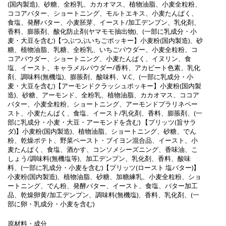
(国内製造)、砂糖、全粉乳、カカオマス、植物油脂、小麦全粒粉、
ココアバター、ショートニング、モルトエキス、小麦たんぱく、
食塩、発酵バター、小麦胚芽、イースト/加工デンプン、乳化剤、
香料、膨脹剤、酸化防止剤(ヤマモモ抽出物)、(一部に乳成分・小
麦・大豆を含む)【つぶつぶいちごポッキー】小麦粉(国内製造)、砂
糖、植物油脂、乳糖、全粉乳、いちごパウダー、小麦全粒粉、コ
コアパウダー、ショートニング、小麦たんぱく、イヌリン、食
塩、イースト、キャラメルパウダー/香料、アカビート色素、乳化
剤、調味料(無機塩)、膨脹剤、酸味料、V.C、(一部に乳成分・小
麦・大豆を含む)【アーモンドクラッシュポッキー】小麦粉(国内製
造)、砂糖、アーモンド、全粉乳、植物油脂、カカオマス、ココア
バター、小麦全粒粉、ショートニング、アーモンドプラリネペー
スト、小麦たんぱく、食塩、イースト/乳化剤、香料、膨脹剤、(一
部に乳成分・小麦・大豆・アーモンドを含む) 【プリッツ(旨サラ
ダ)】小麦粉(国内製造)、植物油脂、ショートニング、砂糖、でん
粉、乾燥ポテト、野菜ペースト・ブイヨン混合品、イースト、小
麦たんぱく、食塩、酒かす、コンソメシーズニング、香味油、こ
しょう/調味料(無機塩等)、加工デンプン、乳化剤、香料、酸味
料、(一部に乳成分・小麦を含む)【プリッツ(ロースト 塩バター)】
小麦粉(国内製造)、植物油脂、砂糖、加糖練乳、小麦全粒粉、ショ
ートニング、でん粉、発酵バター、イースト、食塩、バター加工
品、乾燥卵黄/加工デンプン、調味料(無機塩)、香料、乳化剤、(一
部に卵・乳成分・小麦を含む)
原材料・成分