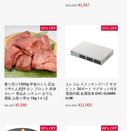
price
price
Original
Current
¥
1,847
¥
10,636
was:
is:
price
price
¥9,880.
¥988.
was:
is:
¥10,636.
¥1,847.
50% OFF
23% OFF
量り売り1000g 伊達のくら 訳あ
エレコム スイッチングハブ ギガ
り牛たん先[牛タン ブロック 赤身
ビット 24ポート マグネット付き
カレー 煮込み シチュー おでん
電源内蔵 金属筺体 EHC-G24MN-
通販 お取り寄せ 1kg 1キロ]
HJW
Original
Current
Original
Current
¥
3,090
¥
11,000
¥
6,180
¥
14,366
price
price
price
price
was:
is:
was:
is:
¥6,180.
¥3,090.
¥14,366.
¥11,000.
50% OFF
88% OFF