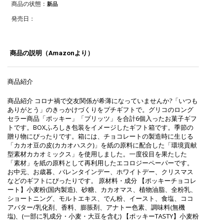
商品の状態：
新品
発売日：
商品の説明（Amazonより）
商品紹介
商品紹介 コロナ禍で交友関係が希薄になっていませんか?「いつも
ありがとう」のきっかけづくりをプチギフトで。グリコのロング
セラー商品「ポッキー」「プリッツ」を合計6個入ったお菓子ギフ
トです。BOXふろしき包装をイメージしたギフト箱です。季節の
贈り物にぴったりです。箱には、チョコレートの製造時に生じる
「カカオ豆の皮(カカオハスク)」を紙の原料に配合した「環境貢献
型素材カカオミックス」を使用しました。一度役目を果たした
「素材」を紙の原料として再利用したエコロジーペーパーです。
お中元、お歳暮、バレンタインデー、ホワイトデー、クリスマス
などのギフトにぴったりです。 原材料・成分 【ポッキーチョコレ
ート】小麦粉(国内製造)、砂糖、カカオマス、植物油脂、全粉乳、
ショートニング、モルトエキス、でん粉、イースト、食塩、ココ
アバター/乳化剤、香料、膨脹剤、アナトー色素、調味料(無機
塩)、(一部に乳成分・小麦・大豆を含む) 【ポッキーTASTY】小麦粉