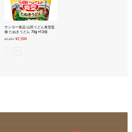
サンヨー食品 山田うどん食堂監
修 たぬきうどん 73g ×12個
Original
Current
¥
2,594
¥
2,594
price
price
was:
is:
¥2,594.
¥2,594.