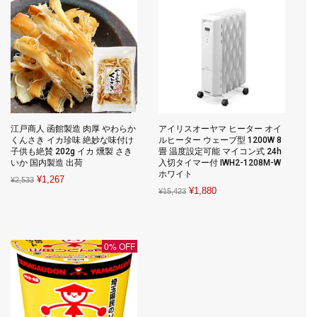
江戸商人 函館製造 肉厚 やわらか
アイリスオーヤマ ヒーター オイ
くんさき イカ珍味 絶妙な味付け
ルヒーター ウェーブ型 1200W 8
子供も絶賛 202g イカ 燻製 さき
畳 温度設定可能 マイコン式 24h
いか 国内製造 出荷
入切タイマー付 IWH2-1208M-W
ホワイト
Original
Current
¥
1,267
¥
2,533
Original
Current
¥
1,880
¥
15,423
price
price
price
price
was:
is:
was:
is:
¥2,533.
¥1,267.
¥15,423.
¥1,880.
0% OFF