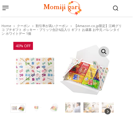
Home
クーポン
割引率が高いクーポン
【Amazon.co.jp限定】江崎グリ
コ プチギフト ポッキー・プリッツ合計6品入り ギフト お歳暮 お中元 バレンタイ
ン ホワイトデー 1個
40% OFF