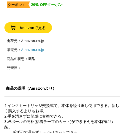
20% OFFクーポン
クーポン：
Amazonで見る
出荷元：Amazon.co.jp
販売元：
Amazon.co.jp
商品の状態：
新品
発売日：
商品の説明（Amazonより）
1.インクカートリッジ交換式で、本体を繰り返し使用できる。新し
く購入するよりもお得。
2.手を汚さずに簡単に交換できる。
3.段ボールの開梱(粘着テープのカット)ができる刃を本体内に収
納。
ギザ刃で滑らずしっかりカットできる。