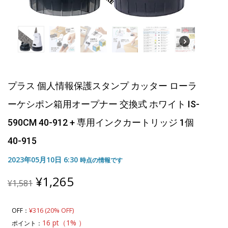
プラス 個人情報保護スタンプ カッター ローラ
ーケシポン箱用オープナー 交換式 ホワイト IS-
590CM 40-912 + 専用インクカートリッジ 1個
40-915
2023年05月10日 6:30
時点の情報です
Original
Current
¥
1,265
¥
1,581
price
price
was:
is:
¥1,581.
¥1,265.
¥316 (20% OFF)
OFF：
16 pt（1% ）
ポイント：