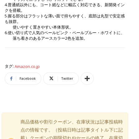
4.普通紙以外にも、コート紙などに幅広く対応できる、新開発イン
クを搭載。
5.握る部分はフラットな薄い面で持ちやすく、底部は丸型で安定感
も抜群。
使いやすく置きやすい本体形状。
6.使い切り式で人気のペールピンク・ペールブルー・ホワイトに、
落ち着きのあるアースカラー2色を追加。
タグ:
Amazon.co.jp
Facebook
Twitter
商品価格や割引クーポン、在庫状況は記事投稿時
点の情報です。（投稿日時は記事タイトル下に記
載）クーポンの期限切れやセールの終了、在庫切