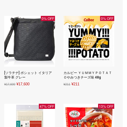
price
price
price
price
was:
is:
was:
is:
¥2,404.
¥2,369.
¥1,566.
¥1,066.
0% OFF
0% OFF
[ソラチナ] ポシェット イタリア
カルビー ＹＵＭＭＹＰＯＴＡＴ
製牛革 グレー
Ｏやみつきチーズ味 48g
Original
Current
Original
Current
¥
17,600
¥
211
¥
17,600
¥
211
price
price
price
price
was:
is:
was:
is:
¥17,600.
¥17,600.
¥211.
¥211.
47% OFF
13% OFF