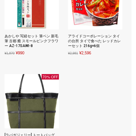
あかしや 写経セット 筆ペン 新毛
アライドコーポレーション タイ
筆 古都 癒 スモールピンクフラワ
の台所 タイで食べた レッドカレ
ー AZ-17SAWI-8
ーセット 216g×6個
Original
Current
Original
Current
¥
990
¥
2,596
¥
1,870
¥
2,981
price
price
price
price
was:
is:
was:
is:
¥1,870.
¥990.
¥2,981.
¥2,596.
70% OFF
[ラバガジェリー] トートバッグ