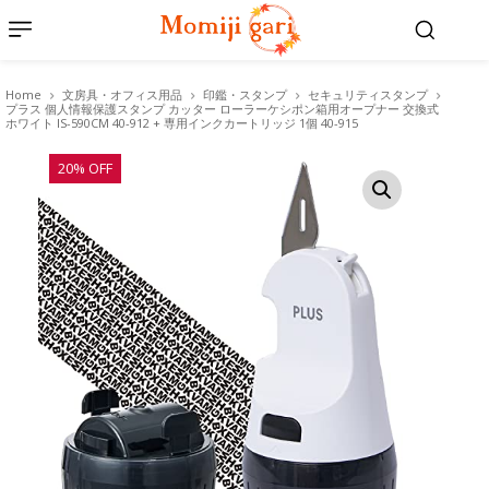
Home
文房具・オフィス用品
印鑑・スタンプ
セキュリティスタンプ
プラス 個人情報保護スタンプ カッター ローラーケシポン箱用オープナー 交換式
ホワイト IS-590CM 40-912 + 専用インクカートリッジ 1個 40-915
20% OFF