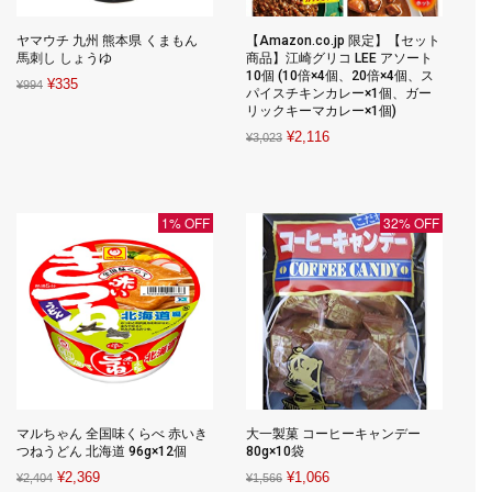
ヤマウチ 九州 熊本県 くまもん
【Amazon.co.jp 限定】【セット
馬刺し しょうゆ
商品】江崎グリコ LEE アソート
10個 (10倍×4個、20倍×4個、ス
Original
Current
¥
335
¥
994
パイスチキンカレー×1個、ガー
price
price
リックキーマカレー×1個)
was:
is:
Original
Current
¥
2,116
¥
3,023
¥994.
¥335.
price
price
was:
is:
¥3,023.
¥2,116.
1% OFF
32% OFF
マルちゃん 全国味くらべ 赤いき
大一製菓 コーヒーキャンデー
つねうどん 北海道 96g×12個
80g×10袋
Original
Current
Original
Current
¥
2,369
¥
1,066
¥
2,404
¥
1,566