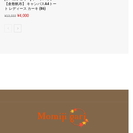
【倉敷帆布】 キャンバスA4トー
ト レディース カーキ (86)
Original
Current
¥
4,000
¥
13,333
price
price
was:
is:
¥13,333.
¥4,000.