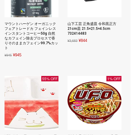
マウントハーゲン オーガニック
山下工芸 正角盛皿 令和黒正方
フェアトレードカ フェインレス
21cm皿 21.5×21.5×4.5cm
インスタントコーヒー50g 自然
732414483
なカフェイン除去プロセスで香
Original
Current
¥
844
¥
3,683
りそのままカフェイン99.7%カッ
price
price
ト
was:
is:
Original
Current
¥
945
¥
945
¥3,683.
¥844.
price
price
was:
is:
¥945.
¥945.
55% OFF
1% OFF