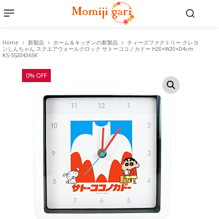
Home
新製品
ホーム＆キッチンの新製品
ティーズファクトリー クレヨ
ンしんちゃん スクエアウォールクロック サトーココノカドー H20×W20×D4cm
KS-5520436SK
0% OFF