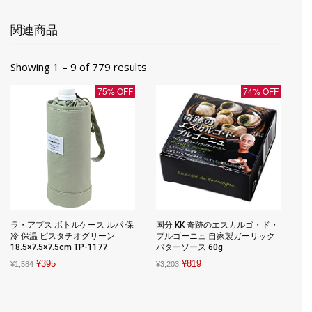
関連商品
Showing 1 – 9 of 779 results
75% OFF
74% OFF
ラ・アプス ボトルケース ルパ 保
国分 KK 奇跡のエスカルゴ・ド・
冷 保温 ピスタチオグリーン
ブルゴーニュ 自家製ガーリック
18.5×7.5×7.5cm TP-1177
バターソース 60g
Original
Current
Original
Current
¥
395
¥
819
¥
1,584
¥
3,203
price
price
price
price
was:
is:
was:
is:
¥1,584.
¥395.
¥3,203.
¥819.