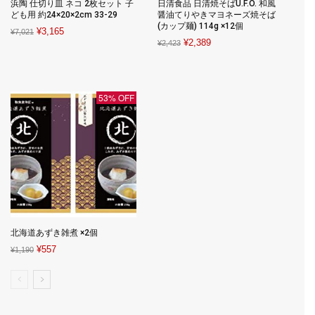
浜陶 仕切り皿 ネコ 2枚セット 子
日清食品 日清焼そばU.F.O. 和風
ども用 約24×20×2cm 33-29
醤油てりやきマヨネーズ焼そば
(カップ麺) 114g ×12個
Original
Current
¥
3,165
¥
7,021
Original
Current
¥
2,389
¥
2,423
price
price
price
price
was:
is:
was:
is:
¥7,021.
¥3,165.
¥2,423.
¥2,389.
53% OFF
北海道あずき雑煮 ×2個
Original
Current
¥
557
¥
1,190
price
price
was:
is:
¥1,190.
¥557.