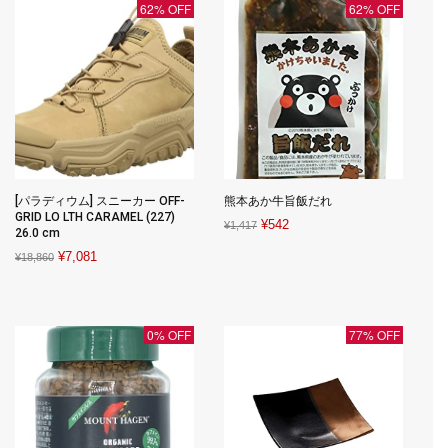
62% OFF
62% OFF
[パラディウム] スニーカー OFF-
熊本あか牛旨飯だれ
GRID LO LTH CARAMEL (227)
Original
Current
¥
542
¥
1,417
26.0 cm
price
price
Original
Current
¥
7,081
¥
18,860
was:
is:
price
price
¥1,417.
¥542.
was:
is:
¥18,860.
¥7,081.
0% OFF
77% OFF