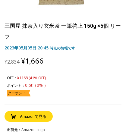
三国屋 抹茶入り玄米茶 一筆啓上 150g ×5個 リー
フ
2023年05月05日 20:45
時点の情報です
Original
Current
¥
1,666
¥
2,834
price
price
was:
is:
¥2,834.
¥1,666.
¥1168 (41% OFF)
OFF：
0 pt（0% ）
ポイント：
クーポン：
Amazonで見る
出荷元：Amazon.co.jp