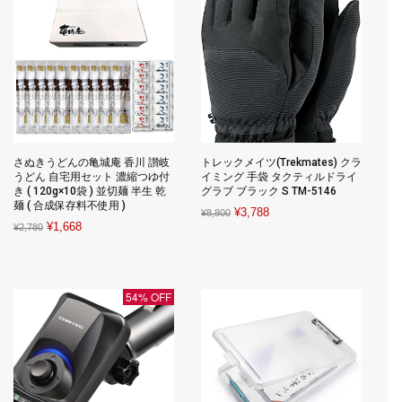
さぬきうどんの亀城庵 香川 讃岐
トレックメイツ(Trekmates) クラ
うどん 自宅用セット 濃縮つゆ付
イミング 手袋 タクティルドライ
き ( 120g×10袋 ) 並切麺 半生 乾
グラブ ブラック S TM-5146
麺 ( 合成保存料不使用 )
Original
Current
¥
3,788
¥
8,800
Original
Current
¥
1,668
¥
2,780
price
price
price
price
was:
is:
was:
is:
¥8,800.
¥3,788.
¥2,780.
¥1,668.
54% OFF