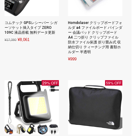
コムテック GPSレシーバー シガ
Homdolaser クリップボードフォ
ーソケット挿入タイプ ZERO
ルダ a4 ファイルボード バインダ
109C 液晶搭載 無料データ更新
ー 会議パッド クリップボード
A4 二つ折り クリップファイル
Original
Current
¥
8,061
¥
17,380
防水ファイル保護 折り畳み式 収
price
price
納仕切り ティーチング用 書類ホ
ルダー 半透明
was:
is:
¥
999
¥17,380.
¥8,061.
29% OFF
59% OFF