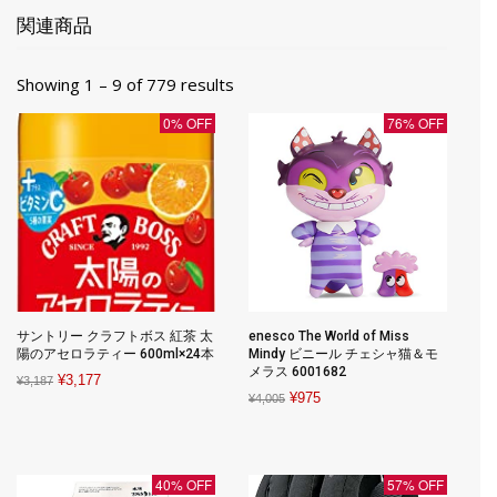
関連商品
Showing 1 – 9 of 779 results
0% OFF
76% OFF
サントリー クラフトボス 紅茶 太
enesco The World of Miss
陽のアセロラティー 600ml×24本
Mindy ビニール チェシャ猫＆モ
メラス 6001682
Original
Current
¥
3,177
¥
3,187
Original
Current
¥
975
¥
4,005
price
price
price
price
was:
is:
was:
is:
¥3,187.
¥3,177.
¥4,005.
¥975.
40% OFF
57% OFF