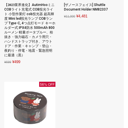
【𝟐𝟎𝟐𝟑業界進化】AutimHooミニ
[ザノースフェイス] Shuttle
COBライト充電式 COB投光ライ
Document Holder NM82337
ト 小型作業灯 cob投光器 超高輝
Original
Current
¥
4,481
¥
11,000
度 Mini led投光ランプ COBラン
price
price
プ Type-C, 4つ点灯モード キーホ
ルダー式 IPX4防水 500mAh 800
was:
is:
ルーメン 軽量ポータブルー、栓
¥11,000.
¥4,481.
抜き・強力磁石・カメラ用穴・
ハンドストラップ付き、アウト
ドア・作業・キャンプ・登山・
夜釣り・停電・地震・緊急照明
に最適（黒）
Original
Current
¥
499
¥
699
price
price
was:
is:
¥699.
¥499.
56% OFF