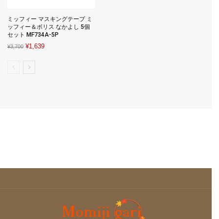
ミッフィー マスキングテープ ミ
ッフィー＆ボリス なかよし 5個
セット MF734A-5P
Original
Current
¥
1,639
¥
3,700
price
price
was:
is:
¥3,700.
¥1,639.