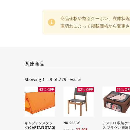
商品価格や割引クーポン、在庫状況
庫切れによって掲載価格から変更さ
関連商品
Showing 1 – 9 of 779 results
43% OFF
82% OFF
73% OF
キャプテンスタッ
NX-933GY
アストロ 収納ケ
グ(CAPTAIN STAG)
ス ブラウン 東洲
Original
Current
¥
2,493