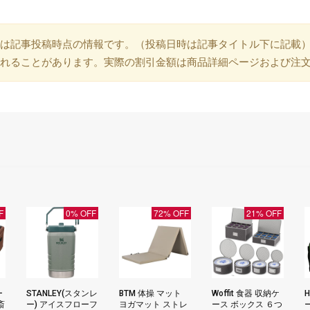
は記事投稿時点の情報です。（投稿日時は記事タイトル下に記載
れることがあります。実際の割引金額は商品詳細ページおよび注
F
0% OFF
72% OFF
21% OFF
ー
STANLEY(スタンレ
BTM 体操 マット
Woffit 食器 収納ケ
H
斎
ー) アイスフローフ
ヨガマット ストレ
ース ボックス ６つ