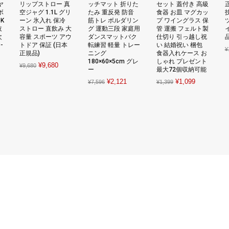
ヤ
リップストロー 真
ッチマット 折りた
セット 蓋付き 高級
ボ
空ジャグ 1.1L グリ
たみ 重反発 防音
食器 お皿 マグカッ
技
K
ーン 氷入れ 保冷
筋トレ ボルダリン
プ ワイングラス 保
伎
ストロー 直飲み 大
グ 運動三段 家庭用
管 運搬 フェルト製
次
容量 スポーツ アウ
ダンスマットバク
仕切り 引っ越し祝
品
-
トドア 保証 (日本
転練習 軽量 トレー
い 結婚祝い 梱包
¥
正規品)
ニング
食器入れケース お
180×60×5cm グレ
しゃれ プレゼント
nt
Original
Current
¥
9,680
¥
9,680
ー
最大72個収納可能
price
price
Original
Current
Original
Current
¥
2,121
¥
1,099
¥
7,596
¥
1,399
was:
is:
price
price
price
price
.
¥9,680.
¥9,680.
was:
is:
was:
is:
¥7,596.
¥2,121.
¥1,399.
¥1,099.