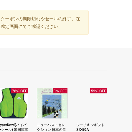
）クーポンの期限切れやセールの終了、在
文確定画面にてご確認ください。
76% OFF
0% OFF
59% OFF
yperKewl(ハイパ
ニューベストセレ
シーチキンギフト
ークール) 米国陸軍
クション 日本の童
SX-50A