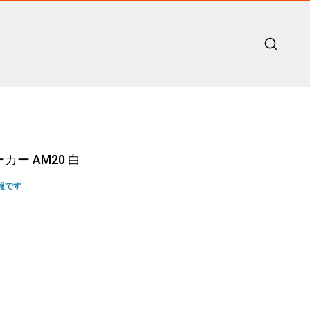
ー AM20 白
報です
ent
10.