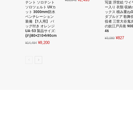
¥
13,841
テント ソロテント
写楽 浮世絵 ワイ
price
price
ソロツェルト UVカ
ー入り 衣類 収納
ット 3000mm防水
ックス 積み重ねO
was:
is:
ベンチレーション
ダブルドア 歌舞
¥13,841.
¥2,493.
装備 【1人用】 バ
役者 三世大谷鬼
ッグ付き オレンジ
の奴江戸兵衛 900
UA-53 製品サイズ:
46
(約)80×210×h90cm
Original
Curre
¥
827
¥
3,080
Original
Current
¥
8,200
¥
14,494
price
price
price
price
was:
is:
was:
is:
¥3,080.
¥827
¥14,494.
¥8,200.