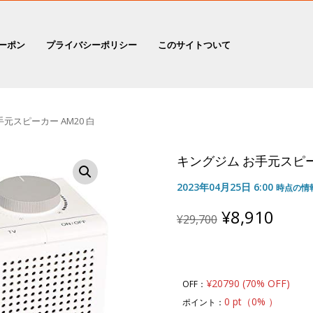
ーポン
プライバシーポリシー
このサイトついて
元スピーカー AM20 白
キングジム お手元スピーカ
2023年04月25日 6:00
時点の情
Original
Curr
¥
8,910
¥
29,700
price
price
was:
is:
¥29,700.
¥8,9
¥20790 (70% OFF)
OFF：
0 pt（0% ）
ポイント：