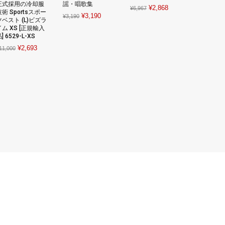
正式採用の冷却服
謡・唱歌集
Original
Current
¥
2,868
¥
6,967
術 Sportsスポー
Original
Current
¥
3,190
¥
3,190
price
price
ツベスト (L)ビズラ
price
price
イム XS [正規輸入
was:
is:
] 6529-L-XS
was:
is:
¥6,967.
¥2,868.
Original
Current
¥
2,693
¥3,190.
¥3,190.
11,000
price
price
was:
is:
¥11,000.
¥2,693.