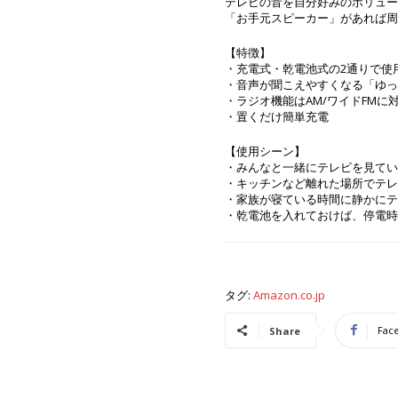
テレビの音を自分好みのボリュー
「お手元スピーカー」があれば周
【特徴】
・充電式・乾電池式の2通りで使
・音声が聞こえやすくなる「ゆっ
・ラジオ機能はAM/ワイドFMに
・置くだけ簡単充電
【使用シーン】
・みんなと一緒にテレビを見てい
・キッチンなど離れた場所でテレ
・家族が寝ている時間に静かにテ
・乾電池を入れておけば、停電時
タグ:
Amazon.co.jp
Fac
Share