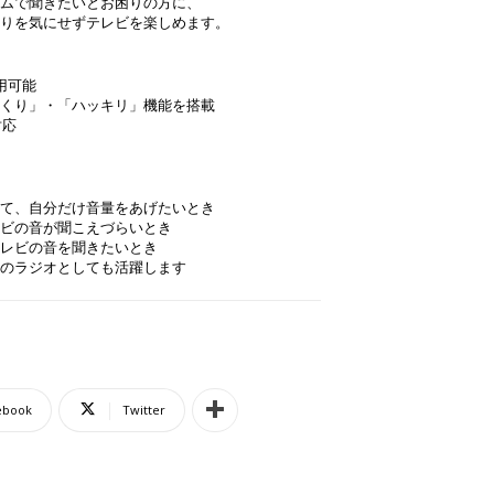
ムで聞きたいとお困りの方に、
りを気にせずテレビを楽しめます。
用可能
くり」・「ハッキリ」機能を搭載
対応
て、自分だけ音量をあげたいとき
ビの音が聞こえづらいとき
レビの音を聞きたいとき
のラジオとしても活躍します
ebook
Twitter