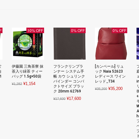
F
10% OFF
0% OFF
0% OFF
ぽ
伊藤園 三角茶寮 抹
フランクリンプラ
[カンペール] リュ
内
茶入り緑茶 ティー
ンナー システム手
ック Naia 52623
1
バッグ 1.5g×50袋
帳 カウ シュリンク
レディース ワイン
バインダー コンパ
レッド_T34
Original
Current
¥
1,154
¥
1,282
クトサイズ ブラッ
nt
Original
Current
¥
35,200
¥
35,200
price
price
ク 20mm 62769
price
price
was:
is:
Original
Current
¥
17,600
¥
17,600
was:
is:
¥1,282.
¥1,154.
price
price
W
.
¥35,200.
¥35,200.
A
was:
is:
¥17,600.
¥17,600.