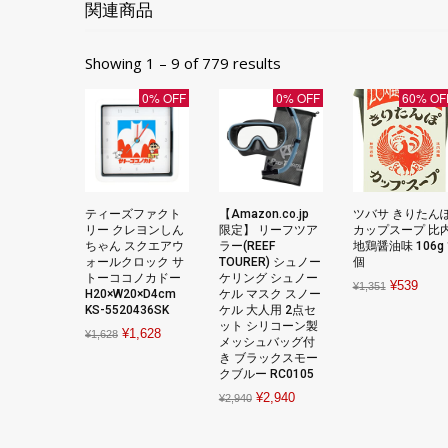
関連商品
Showing 1 – 9 of 779 results
0% OFF
0% OFF
60% OF
ティーズファクト
【Amazon.co.jp
ツバサ きりたん
リー クレヨンしん
限定】 リーフツア
カップスープ 比
ちゃん スクエアウ
ラー(REEF
地鶏醤油味 106g 
ォールクロック サ
TOURER) シュノー
個
トーココノカドー
ケリング シュノー
Original
Curre
¥
539
¥
1,351
H20×W20×D4cm
ケル マスク スノー
price
price
KS-5520436SK
ケル 大人用 2点セ
ット シリコーン製
was:
is:
Original
Current
¥
1,628
¥
1,628
メッシュバッグ付
¥1,351.
¥539
price
price
き ブラックスモー
クブルー RC0105
was:
is:
Original
Current
¥
2,940
¥1,628.
¥1,628.
¥
2,940
price
price
was:
is: