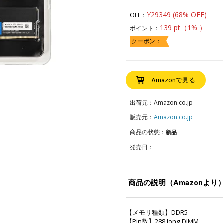
¥29349 (68% OFF)
OFF：
139 pt（1% ）
ポイント：
クーポン：
Amazonで見る
出荷元：Amazon.co.jp
販売元：
Amazon.co.jp
商品の状態：
新品
発売日：
商品の説明（Amazonより
【メモリ種類】DDR5
【Pin数】288 long-DIMM