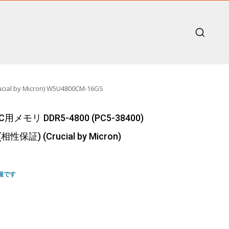
 by Micron) W5U4800CM-16GS
モリ DDR5-4800 (PC5-38400)
性保証) (Crucial by Micron)
報です
rent
e
,879.