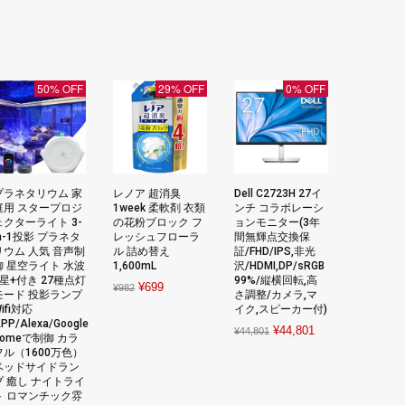
50% OFF
29% OFF
0% OFF
プラネタリウム 家
レノア 超消臭
Dell C2723H 27イ
庭用 スタープロジ
1week 柔軟剤 衣類
ンチ コラボレーシ
ェクターライト 3-
の花粉ブロック フ
ョンモニター(3年
in-1投影 プラネタ
レッシュフローラ
間無輝点交換保
リウム 人気 音声制
ル 詰め替え
証/FHD/IPS,非光
御 星空ライト 水波
1,600mL
沢/HDMI,DP/sRGB
+星+付き 27種点灯
99%/縦横回転,高
Original
Current
¥
699
¥
982
モード 投影ランプ
さ調整/カメラ,マ
price
price
ifi対応
イク,スピーカー付)
PP/Alexa/Google
was:
is:
Original
Current
¥
44,801
¥
44,801
homeで制御 カラ
¥982.
¥699.
price
price
フル（1600万色）
ベッドサイドラン
was:
is:
プ 癒し ナイトライ
¥44,801.
¥44,801.
ト ロマンチック雰