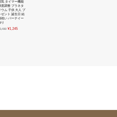
囲気 タイマー機能
輝度調整 プラネタ
リウム 子供 大人 プ
レゼント 誕生日 結
婚祝い パーテイー
飾り
Original
Current
¥
1,245
2,490
price
price
was:
is:
¥2,490.
¥1,245.