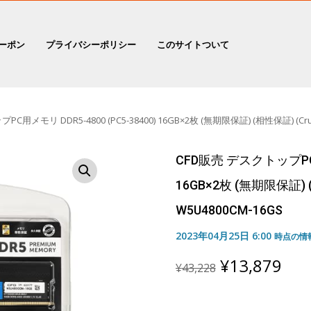
ーポン
プライバシーポリシー
このサイトついて
用メモリ DDR5-4800 (PC5-38400) 16GB×2枚 (無期限保証) (相性保証) (Crucial
CFD販売 デスクトップPC用メ
16GB×2枚 (無期限保証) (相
W5U4800CM-16GS
2023年04月25日 6:00
時点の情
Original
Cur
¥
13,879
¥
43,228
price
pric
was:
is:
¥43,228.
¥13