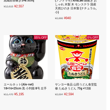
黒織部茶碗 [13×8.5cm]
(アンドラキ) AndLaki 鍋敷き お
しゃれ 木製 木 モンステラ 国産
Original
Current
¥
2,557
¥
12,615
天然ひのき 日本製 (ナチュラル,
price
price
小)
was:
is:
Original
Current
¥
940
¥
2,990
¥12,615.
¥2,557.
price
price
was:
is:
¥2,990.
¥940.
55% OFF
0% OFF
エールネット(Ale-net)
サンヨー食品 山田うどん食堂監
18×16×25cm 黒 小判猫 8号 左手
修 たぬきうどん 73g ×12個
Original
Current
Original
Current
¥
5,195
¥
2,594
¥
11,470
¥
2,594
price
price
price
price
was:
is:
was:
is: