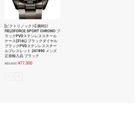
[ビクトリノックス] 腕時計
FIELDFORCE SPORT CHRONO ブ
ラックPVDステンレススチール
ケース(316L) ブラックダイヤル
ブラックPVDステンレススチー
ルブレスレット 241890 メンズ
正規輸入品 ブラック
Original
Current
¥
77,000
¥
83,600
price
price
was:
is:
¥83,600.
¥77,000.