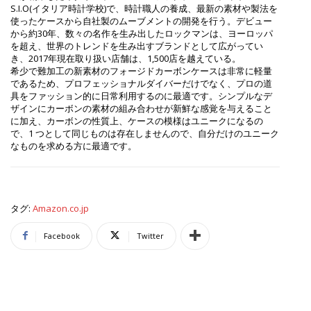
S.I.O(イタリア時計学校)で、時計職人の養成、最新の素材や製法を
使ったケースから自社製のムーブメントの開発を行う。デビュー
から約30年、数々の名作を生み出したロックマンは、ヨーロッパ
を超え、世界のトレンドを生み出すブランドとして広がってい
き、2017年現在取り扱い店舗は、1,500店を越えている。
希少で難加工の新素材のフォージドカーボンケースは非常に軽量
であるため、プロフェッショナルダイバーだけでなく、プロの道
具をファッション的に日常利用するのに最適です。シンプルなデ
ザインにカーボンの素材の組み合わせが新鮮な感覚を与えること
に加え、カーボンの性質上、ケースの模様はユニークになるの
で、1 つとして同じものは存在しませんので、自分だけのユニーク
なものを求める方に最適です。
タグ:
Amazon.co.jp
Facebook
Twitter