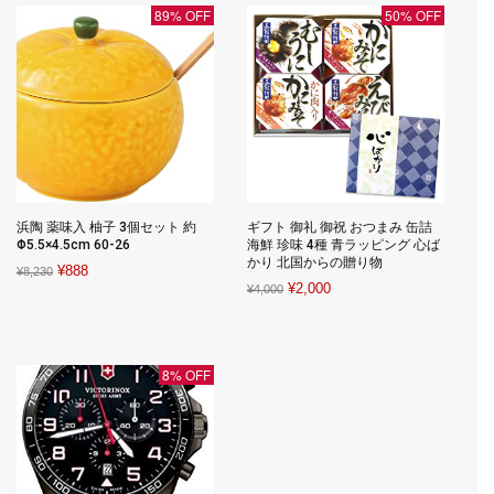
¥11,470.
¥5,195.
¥2,594.
¥2,594.
89% OFF
50% OFF
浜陶 薬味入 柚子 3個セット 約
ギフト 御礼 御祝 おつまみ 缶詰
Φ5.5×4.5cm 60-26
海鮮 珍味 4種 青ラッピング 心ば
かり 北国からの贈り物
Original
Current
¥
888
¥
8,230
Original
Current
¥
2,000
¥
4,000
price
price
price
price
was:
is:
was:
is:
¥8,230.
¥888.
¥4,000.
¥2,000.
8% OFF