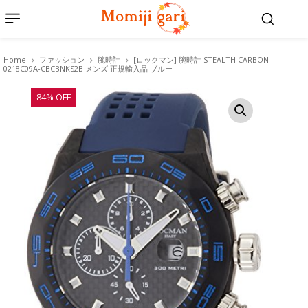
Home
ファッション
腕時計
[ロックマン] 腕時計 STEALTH CARBON
0218C09A-CBCBNKS2B メンズ 正規輸入品 ブルー
84% OFF