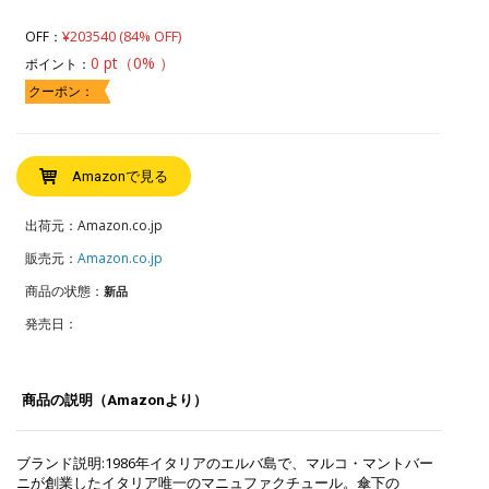
¥203540 (84% OFF)
OFF：
0 pt（0% ）
ポイント：
クーポン：
Amazonで見る
出荷元：Amazon.co.jp
販売元：
Amazon.co.jp
商品の状態：
新品
発売日：
商品の説明（Amazonより）
ブランド説明:1986年イタリアのエルバ島で、マルコ・マントバー
ニが創業したイタリア唯一のマニュファクチュール。傘下の