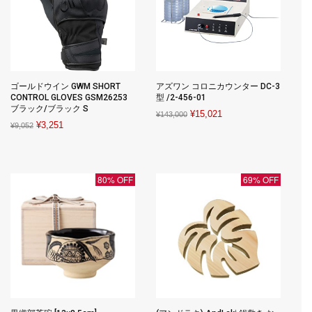
ゴールドウイン GWM SHORT
アズワン コロニカウンター DC-3
CONTROL GLOVES GSM26253
型 /2-456-01
ブラック/ブラック S
Original
Current
¥
15,021
¥
143,000
Original
Current
¥
3,251
¥
9,052
price
price
price
price
was:
is:
was:
is:
¥143,000.
¥15,021.
¥9,052.
¥3,251.
80% OFF
69% OFF