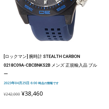
[ロックマン] 腕時計 STEALTH CARBON
0218C09A-CBCBNKS2B メンズ 正規輸入品 ブル
ー
2023年04月25日 6:00
時点の情報です
Original
Current
¥
38,460
¥
242,000
price
price
was:
is:
¥242,000.
¥38,460.