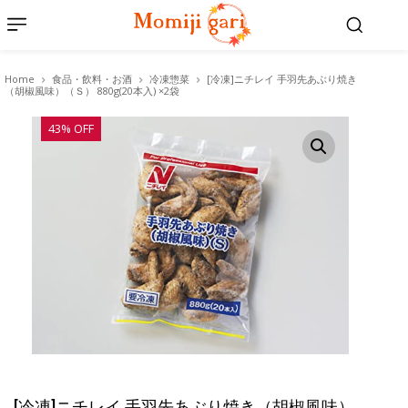
Home
食品・飲料・お酒
冷凍惣菜
[冷凍]ニチレイ 手羽先あぶり焼き
（胡椒風味）（Ｓ） 880g(20本入) ×2袋
43% OFF
[冷凍]ニチレイ 手羽先あぶり焼き（胡椒風味）