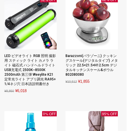
LED ビデオライト RGB 照明 撮影
Barazzoni(バラゾーニ) クッキン
用 スティック ライト カメラ ラ
グスケール(デジタルタイプ) メタ
イト 磁石式 ハンドヘルドライト
リック 22.5×21.5×H12.5cm デジ
USB充電式 2500K~8500K
タルキッチンスケール&ボウル
2500mAh 第三弾 Weeylite K21
802080080
定常光ライト アプリ調光 RA95+
Original
Current
¥
1,855
¥
10,512
1/4ネジ穴 日本語説明書付き
price
price
Original
Current
¥
6,018
¥
8,850
was:
is:
price
price
¥10,512.
¥1,855.
was:
is:
¥8,850.
¥6,018.
0% OFF
95% OFF