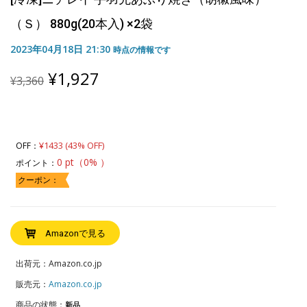
（Ｓ） 880g(20本入) ×2袋
2023年04月18日 21:30
時点の情報です
Original
Current
¥
1,927
¥
3,360
price
price
was:
is:
¥3,360.
¥1,927.
¥1433 (43% OFF)
OFF：
0 pt（0% ）
ポイント：
クーポン：
Amazonで見る
出荷元：Amazon.co.jp
販売元：
Amazon.co.jp
商品の状態：
新品