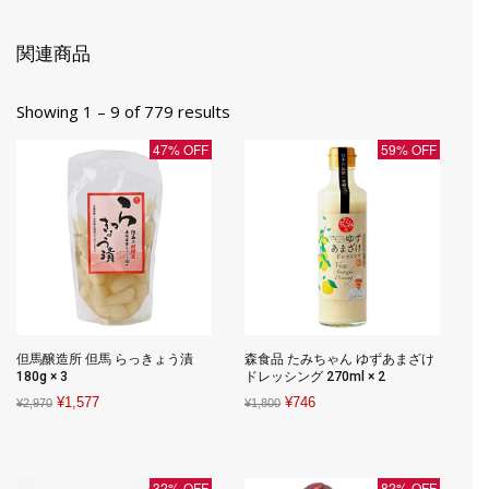
関連商品
Showing 1 – 9 of 779 results
47% OFF
59% OFF
但馬醸造所 但馬 らっきょう漬
森食品 たみちゃん ゆずあまざけ
180g × 3
ドレッシング 270ml × 2
Original
Current
Original
Current
¥
1,577
¥
746
¥
2,970
¥
1,800
price
price
price
price
was:
is:
was:
is:
¥2,970.
¥1,577.
¥1,800.
¥746.
32% OFF
82% OFF