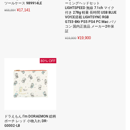
ツールケース 989914LE
ーミングヘッドセット
LIGHTSPEED 無線 7.1ch マイク
Original
Current
¥
17,141
¥
68,884
付き 278g 軽量 長時間 USB BLUE
price
price
VO!CE搭載 LIGHTSYNC RGB
G733-BKr PS5 PS4 PC Mac パソ
was:
is:
コン 国内正規品 メーカー2年保
¥68,884.
¥17,141.
証
Original
Current
¥
19,900
¥
19,900
price
price
was:
is:
¥19,900.
¥19,900.
80% OFF
ドラえもん I'm DORAEMON 総柄
ポーチ レッド 小物入れ DR-
G0002-LB