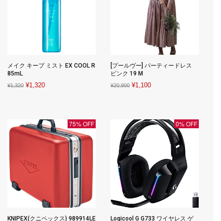
メイク キープ ミスト EX COOL R
[プールヴー] パーティードレス
85mL
ピンク 19 M
Original
Current
Original
Current
¥
1,320
¥
1,100
¥
1,320
¥
20,900
price
price
price
price
was:
is:
was:
is:
¥1,320.
¥1,320.
¥20,900.
¥1,100.
75% OFF
0% OFF
KNIPEX(クニペックス) 989914LE
Logicool G G733 ワイヤレス ゲ