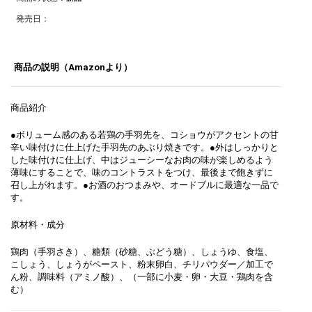
発売日：
商品の説明（Amazonより）
商品紹介
●ボリューム感のある若鶏の手羽先を、コショウがアクセントの甘
辛い味付けに仕上げた手羽先のあぶり焼きです。●外はしっかりと
した味付けに仕上げ、中はジューシーなお肉の味が楽しめるよう
薄味にすることで、味のコントラストをつけ、最後まで飽きずに
召し上がれます。●お酒のおつまみや、オードブルに最適な一品で
す。
原材料・成分
鶏肉（手羽さき）、糖類（砂糖、ぶどう糖）、しょうゆ、食塩、
こしょう、しょうがペースト、粉末卵白、チリパウダー／加工で
ん粉、調味料（アミノ酸）、（一部に小麦・卵・大豆・鶏肉を含
む）