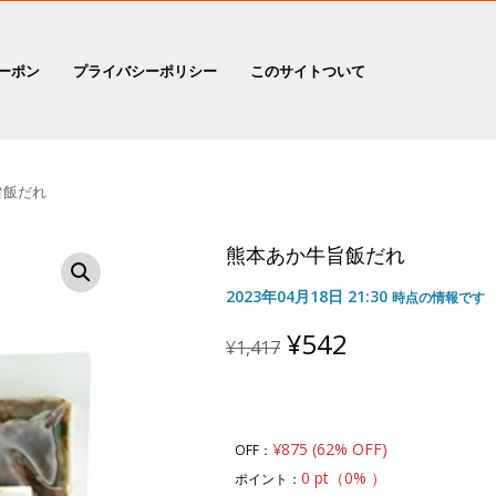
ーポン
プライバシーポリシー
このサイトついて
旨飯だれ
熊本あか牛旨飯だれ
2023年04月18日 21:30
時点の情報です
Original
Current
¥
542
¥
1,417
price
price
was:
is:
¥1,417.
¥542.
¥875 (62% OFF)
OFF：
0 pt（0% ）
ポイント：