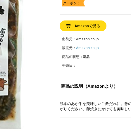
クーポン：
Amazonで見る
出荷元：Amazon.co.jp
販売元：
Amazon.co.jp
商品の状態：
新品
発売日：
商品の説明（Amazonより）
熊本のあか牛を美味しいご飯だれに。葱
がりください。卵焼きにかけても美味し