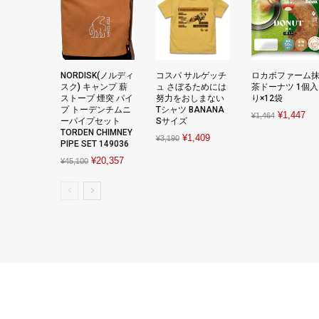
NORDISK(ノルディ
コスパ サルゲッチ
ロカボファーム
スク) キャンプ 薪
ュ さぼるためには
茶ドーナツ 1個入
ストーブ 煙突 パイ
努力をおしまない
り×12袋
プ トーデンチムニ
Tシャツ BANANA
Original
Cur
¥
1,447
¥
1,464
ーパイプセット
Sサイズ
price
pri
TORDEN CHIMNEY
Original
Current
¥
1,409
¥
3,190
PIPE SET 149036
was:
is:
price
price
Original
Current
¥
20,357
¥1,464.
¥1,
¥
45,100
was:
is:
price
price
¥3,190.
¥1,409.
was:
is:
¥45,100.
¥20,357.