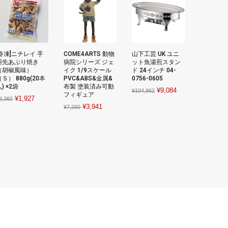
[冷凍]ニチレイ 手
COME4ARTS 動物
山下工芸 UK ユニ
羽先あぶり焼き
病院シリーズ ジェ
ット魚湯煎スタン
（胡椒風味）
イク 1/9スケール
ド 24インチ 04-
Ｓ） 880g(20本
PVC&ABS&金属&
0756-0605
) ×2袋
布製 塗装済み可動
Original
Current
¥
9,084
¥
104,962
フィギュア
Original
Current
¥
1,927
3,360
price
price
Original
Current
¥
3,941
¥
7,260
price
price
was:
is:
price
price
was:
is:
¥104,962.
¥9,084.
was:
is:
¥3,360.
¥1,927.
¥7,260.
¥3,941.