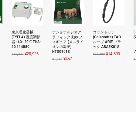
抹
東京理化器械
ナショナルジオグ
コラントッテ
(EYELA) 温度調節
ラフィック 動物フ
(Colantotte) TAO
器 -40~20℃ THS-
ィギュア (メスライ
ループ ARIE ブラ
40 114580
オンの親子)
ック ABAEK01S
（
rent
NTS01013
入
Original
Current
Original
Current
¥
26,925
¥
14,300
¥
71,280
¥
14,300
ce
Original
Current
¥
457
¥
1,518
¥
price
price
price
price
price
price
was:
is:
was:
is:
447.
was:
is:
¥71,280.
¥26,925.
¥14,300.
¥14,300.
¥1,518.
¥457.