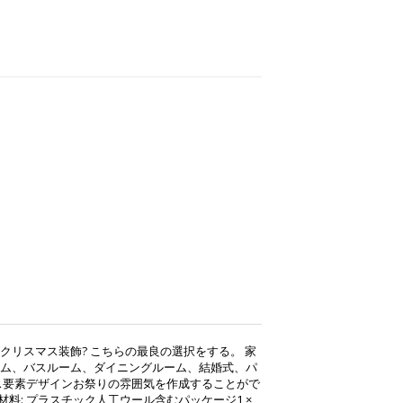
）
クリスマス装飾? こちらの最良の選択をする。 家
ム、バスルーム、ダイニングルーム、結婚式、パ
ス要素デザインお祭りの雰囲気を作成することがで
材料: プラスチック人工ウール含むパッケージ1 ×