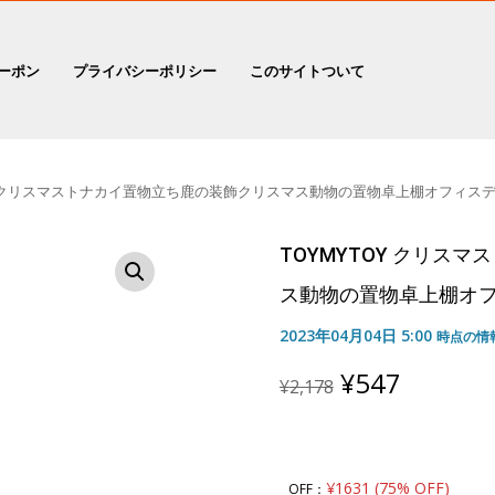
ーポン
プライバシーポリシー
このサイトついて
OY クリスマストナカイ置物立ち鹿の装飾クリスマス動物の置物卓上棚オフィス
TOYMYTOY クリス
ス動物の置物卓上棚オ
2023年04月04日 5:00
時点の情
Original
Curren
¥
547
¥
2,178
price
price
was:
is:
¥2,178.
¥547.
¥1631 (75% OFF)
OFF：