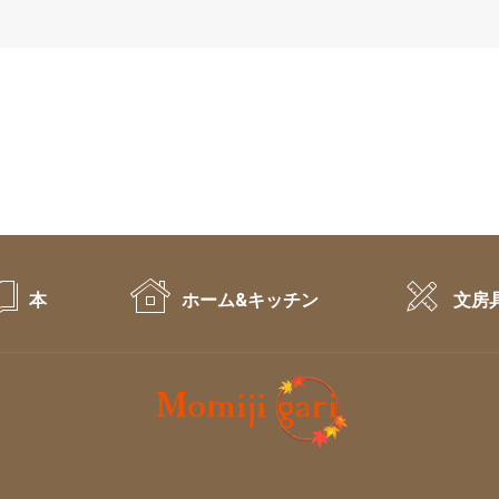
本
ホーム&キッチン
文房