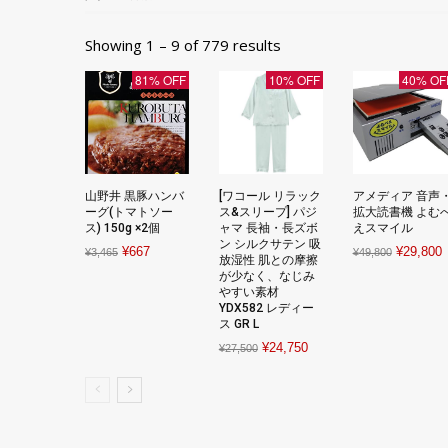
Showing 1 – 9 of 779 results
81% OFF
10% OFF
40% OF
山野井 黒豚ハンバ
[ワコール リラック
アメディア 音声
ーグ(トマトソー
ス&スリープ] パジ
拡大読書機 よむ
ス) 150g ×2個
ャマ 長袖・長ズボ
えスマイル
ン シルクサテン 吸
Original
Current
Original
C
¥
667
¥
29,800
¥
3,465
¥
49,800
放湿性 肌との摩擦
price
price
price
p
が少なく、なじみ
やすい素材
was:
is:
was:
i
YDX582 レディー
¥3,465.
¥667.
¥49,800.
¥
ス GR L
Original
Current
¥
24,750
¥
27,500
price
price
was:
is:
¥27,500.
¥24,750.