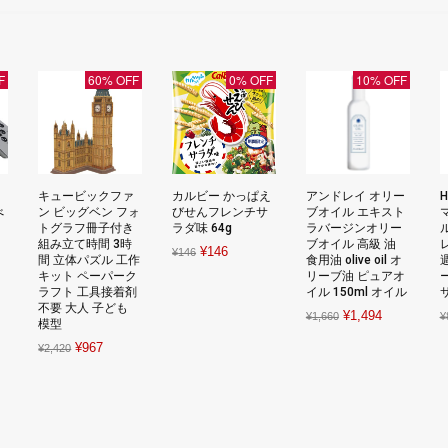
F
60% OFF
0% OFF
10% OFF
・
キュービックファ
カルビー かっぱえ
アンドレイ オリー
H
べ
ン ビッグベン フォ
びせんフレンチサ
ブオイル エキスト
トグラフ冊子付き
ラダ味 64g
ラバージンオリー
組み立て時間 3時
ブオイル 高級 油
urrent
Original
Current
¥
146
¥
146
間 立体パズル 工作
食用油 olive oil オ
rice
price
price
キット ペーパーク
リーブ油 ピュアオ
ラフト 工具接着剤
イル 150ml オイル
s:
was:
is:
不要 大人 子ども
Original
Current
¥
1,494
29,800.
¥146.
¥146.
¥
1,660
¥
模型
price
price
Original
Current
¥
967
¥
2,420
was:
is:
price
price
¥1,660.
¥1,494.
was:
is:
¥2,420.
¥967.