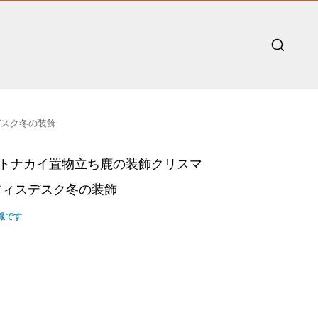
デスク冬の装飾
マストナカイ置物立ち鹿の装飾クリスマ
フィスデスク冬の装飾
報です
t