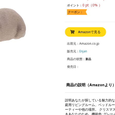
0 pt（0% ）
ポイント：
クーポン：
Amazonで見る
出荷元：Amazon.co.jp
販売元：
Enjan
商品の状態：
新品
発売日：
商品の説明（Amazonより
説明あなたが探している魅力的な
庭用リビングルーム、ベッドルー
ーティーや他の場所。 クリスマ
きあなたのため。機能色: グレー-