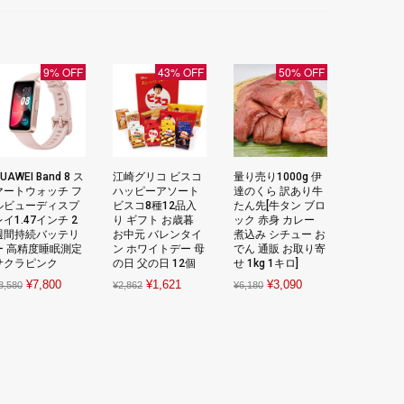
9% OFF
43% OFF
50% OFF
UAWEI Band 8 ス
江崎グリコ ビスコ
量り売り1000g 伊
マートウォッチ フ
ハッピーアソート
達のくら 訳あり牛
ルビューディスプ
ビスコ8種12品入
たん先[牛タン ブロ
レイ1.47インチ 2
り ギフト お歳暮
ック 赤身 カレー
週間持続バッテリ
お中元 バレンタイ
煮込み シチュー お
ー 高精度睡眠測定
ン ホワイトデー 母
でん 通販 お取り寄
サクラピンク
の日 父の日 12個
せ 1kg 1キロ]
Original
Current
Original
Current
Original
Current
¥
7,800
¥
1,621
¥
3,090
8,580
¥
2,862
¥
6,180
price
price
price
price
price
price
was:
is:
was:
is:
was:
is:
¥8,580.
¥7,800.
¥2,862.
¥1,621.
¥6,180.
¥3,090.