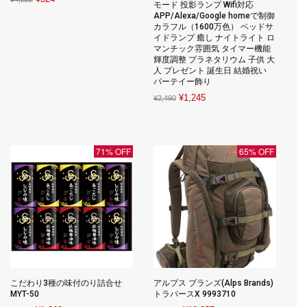
モード 投影ランプ Wifi対応
price
price
APP/Alexa/Google homeで制御
カラフル（1600万色） ベッドサ
was:
is:
イドランプ 癒し ナイトライト ロ
¥4,222.
¥524.
マンチック雰囲気 タイマー機能
輝度調整 プラネタリウム 子供 大
人 プレゼント 誕生日 結婚祝い
パーテイー飾り
Original
Current
¥
1,245
¥
2,490
price
price
was:
is:
¥2,490.
¥1,245.
71% OFF
65% OFF
こだわり3種の味付のり詰合せ
アルプス ブランズ(Alps Brands)
MYT-50
トラバースX 9993710