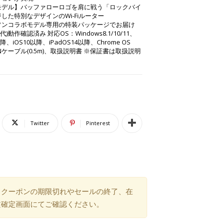
モデル】バッファローロゴを肩に戦う「ロックバイ
た特別なデザインのWi-Fiルーター
ソンコラボモデル専用の特装パッケージでお届け
世代)動作確認済み 対応OS：Windows8.1/10/11、
4以降、iOS10以降、iPadOS14以降、Chrome OS
ケーブル(0.5m)、取扱説明書 ※保証書は取扱説明
Twitter
Pinterest
）クーポンの期限切れやセールの終了、在
文確定画面にてご確認ください。