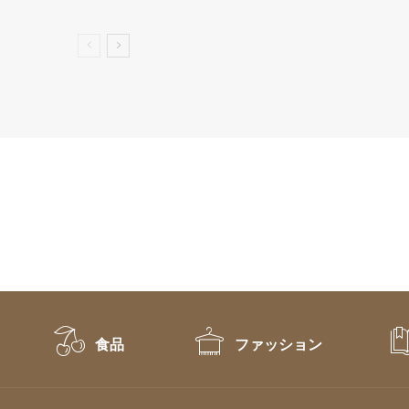
was:
is:
¥10,800.
¥5,400.
食品
ファッション