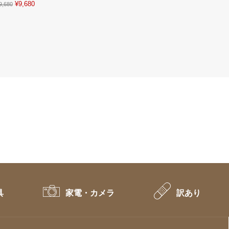
Original
Current
¥
9,680
9,680
price
price
was:
is:
¥9,680.
¥9,680.
具
家電・カメラ
訳あり