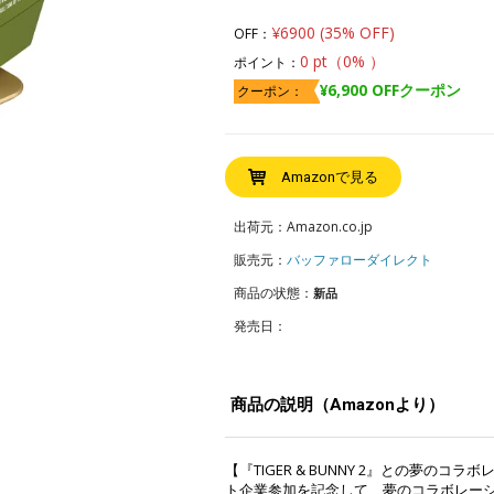
¥6900 (35% OFF)
OFF：
0 pt（0% ）
ポイント：
¥6,900 OFFクーポン
クーポン：
Amazonで見る
出荷元：Amazon.co.jp
販売元：
バッファローダイレクト
商品の状態：
新品
発売日：
商品の説明（Amazonより）
【『TIGER & BUNNY 2』との夢のコラボ
ト企業参加を記念して、夢のコラボレー