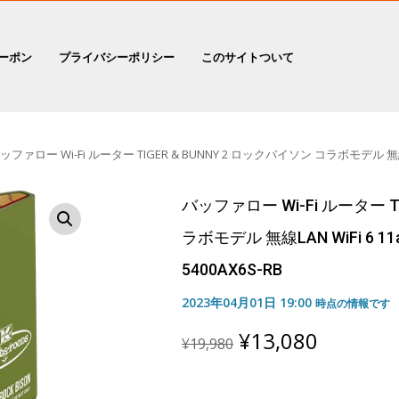
ーポン
プライバシーポリシー
このサイトついて
ファロー Wi-Fi ルーター TIGER & BUNNY 2 ロックバイソン コラボモデル 無線LAN WiF
バッファロー Wi-Fi ルーター T
ラボモデル 無線LAN WiFi 6 11ax
5400AX6S-RB
2023年04月01日 19:00
時点の情報です
Original
Current
¥
13,080
¥
19,980
price
price
was:
is:
¥19,980.
¥13,080