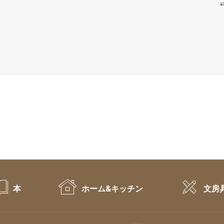
¥84,700.
¥34,839.
¥
本
ホーム&キッチン
文房