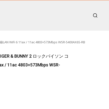
i 6 11ax / 11ac 4803+573Mbps WSR-5400AX6S-RB
IGER & BUNNY 2 ロックバイソン コ
 / 11ac 4803+573Mbps WSR-
.