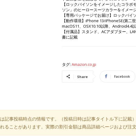
【ロックバイソンをイメージしたコラボ
ソン」のヒーロースーツカラーをイメージし
【専用パッケージでお届け】ロックバイ
【動作環境】iPhone 13/iPhoneSE(第二
macOS11、OSX10.10以降、Android4.
【付属品】スタンド、ACアダプター、LAN
書に記載
タグ:
Amazon.co.jp
Facebook
Share
は記事投稿時点の情報です。（投稿日時は記事タイトル下に記載
れることがあります。実際の割引金額は商品詳細ページおよび注