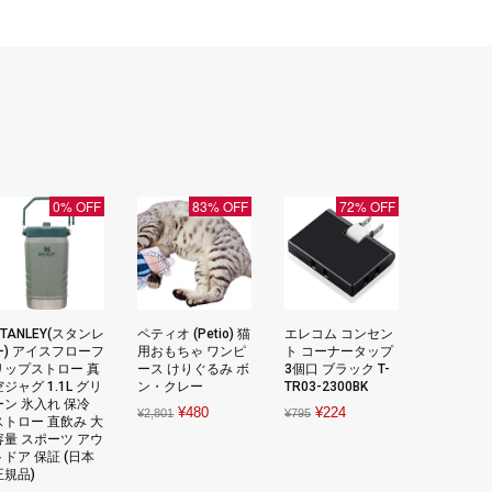
0% OFF
83% OFF
72% OFF
STANLEY(スタンレ
ペティオ (Petio) 猫
エレコム コンセン
ー) アイスフローフ
用おもちゃ ワンピ
ト コーナータップ
リップストロー 真
ース けりぐるみ ボ
3個口 ブラック T-
空ジャグ 1.1L グリ
ン・クレー
TR03-2300BK
ーン 氷入れ 保冷
Original
Current
Original
Current
¥
480
¥
224
¥
2,801
¥
795
ストロー 直飲み 大
price
price
price
price
容量 スポーツ アウ
トドア 保証 (日本
was:
is:
was:
is:
正規品)
¥2,801.
¥480.
¥795.
¥224.