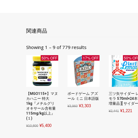
関連商品
Showing 1 – 9 of 779 results
50% OFF
17% OFF
50% OF
【MGO115+】マヌ
ボードゲーム アズ
三ツ矢サイダー 
カハニー 特大
ール ミニ 日本語版
モラ 570ml×24本 
1kg『メチルグリ
増量品 ][ サイダー 
Original
Current
¥
3,303
¥
3,960
オキサール含有量
Original
Cur
¥
1,221
¥
2,441
price
price
115mg/kg以上』
price
pri
(１)
was:
is:
was:
is:
Original
Current
¥
5,400
¥3,960.
¥3,303.
¥
10,800
¥2,441.
¥1,
price
price