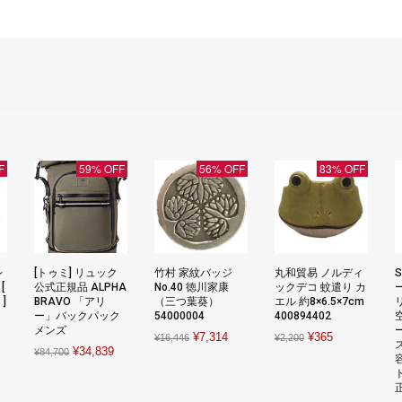
F
59% OFF
56% OFF
83% OFF
レ
[トゥミ] リュック
竹村 家紋バッジ
丸和貿易 ノルディ
[
公式正規品 ALPHA
No.40 徳川家康
ックデコ 蚊遣り カ
]
BRAVO 「アリ
（三つ葉葵）
エル 約8×6.5×7cm
ー」バックパック
54000004
400894402
rent
メンズ
Original
Current
Original
Current
¥
7,314
¥
365
¥
16,446
¥
2,200
ce
Original
Current
¥
34,839
¥
84,700
price
price
price
price
price
price
was:
is:
was:
is:
221.
was:
is:
¥16,446.
¥7,314.
¥2,200.
¥365.