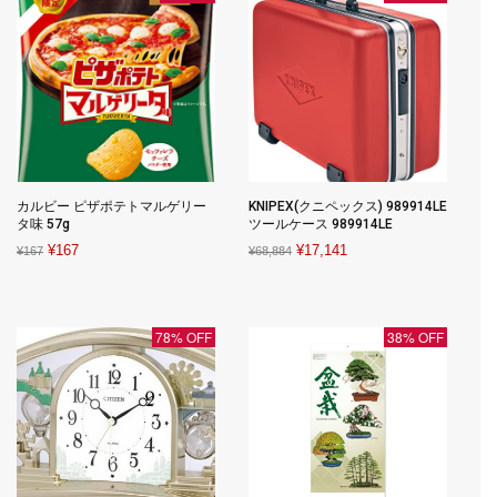
カルビー ピザポテトマルゲリー
KNIPEX(クニペックス) 989914LE
タ味 57g
ツールケース 989914LE
Original
Current
Original
Current
¥
167
¥
17,141
¥
167
¥
68,884
price
price
price
price
was:
is:
was:
is:
¥167.
¥167.
¥68,884.
¥17,141.
78% OFF
38% OFF