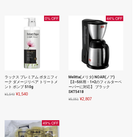
price
price
was:
is:
was:
is:
¥16,446.
¥7,314.
¥4,000.
¥2,000.
0% OFF
44% OFF
ラックス プレミアム ボタニフィ
Melitta(メリタ) NOAR(ノア)
ーク ダメージリペア トリートメ
【2~5杯用・1×2のフィルターペ
ント ポンプ 510g
ーパーに対応】 ブラック
SKT541B
Original
Current
¥
1,540
¥
1,540
Original
Current
¥
2,807
¥
5,051
price
price
price
price
was:
is:
was:
is:
¥1,540.
¥1,540.
¥5,051.
¥2,807.
49% OFF