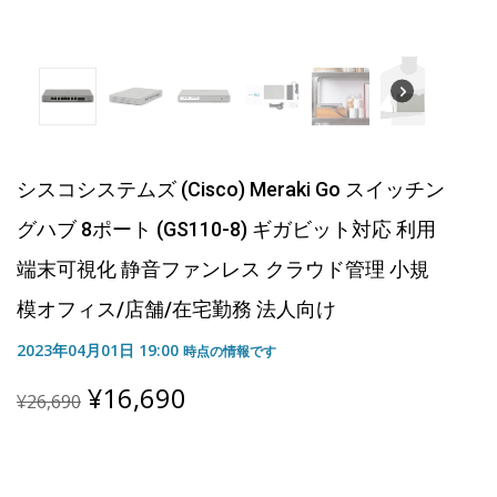
シスコシステムズ (Cisco) Meraki Go スイッチン
グハブ 8ポート (GS110-8) ギガビット対応 利用
端末可視化 静音ファンレス クラウド管理 小規
模オフィス/店舗/在宅勤務 法人向け
2023年04月01日 19:00
時点の情報です
Original
Current
¥
16,690
¥
26,690
price
price
was:
is:
¥26,690.
¥16,690.