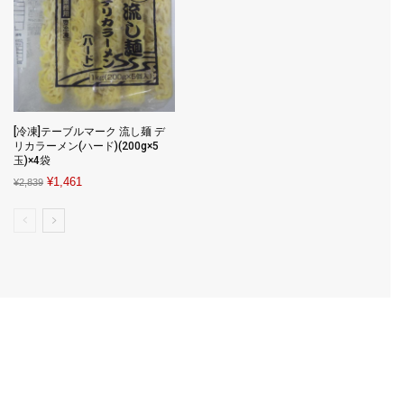
[冷凍]テーブルマーク 流し麺 デ
リカラーメン(ハード)(200g×5
玉)×4袋
Original
Current
¥
1,461
¥
2,839
price
price
was:
is:
¥2,839.
¥1,461.