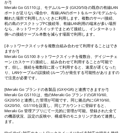
か?]
Meraki Go GS110 は、モデム/ルータ (GX20/50) の既存の有線LAN
ポートが足りない場合や、有線LANのポートをルータ/モデムから
離れた場所で利用したいときに利用します。複数のサーバ接続、
机の島のデスクトップPC接続等、有線LAN利用の端末が多い場所
なら、ネットワークスイッチでまとめて接続し、インターネット
側への接続ケーブル本数を減らす場面で利用します。
[ネットワークスイッチを複数台組み合わせて利用することはでき
ますか?]
Meraki Go GS100 ネットワークスイッチを複数台、デイジーチェ
ーン (カスケード) 接続し、組み合わせて利用することが可能で
す。但し、接続を複数段に渡って利用すると、速度が遅くなった
り、LANケーブルの誤接続 (ループ) が発生する可能性がありますの
で注意が必要です。
[Meraki Go ブランドの各製品 (GXやGR) と連携できますか?]
Meraki Go GS110 は、他のMeraki Go ブランドのGR10/60、
GX20/50 と連携した管理が可能です。同じ拠点内にGR10/60、
GX20/50、GS110を設置し、同じアカウントに登録すると、
Meraki Go 管理アプリにて一元的に管理が可能。登録された全て
の機器状況、設定の反映や、構成等のモニタリング含めて連携し
ます。
[PoE/PoE+対応のネットワークスイッチにPoE未対応の端末を接続