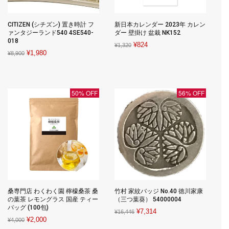
CITIZEN (シチズン) 置き時計 フ
新日本カレンダー 2023年 カレン
ァンタジーランド540 4SE540-
ダー 壁掛け 盆栽 NK152
018
Original
Current
¥
824
¥
1,320
Original
Current
¥
1,980
¥
8,900
price
price
price
price
was:
is:
was:
is:
¥1,320.
¥824.
¥8,900.
¥1,980.
50% OFF
56% OFF
桑専門店 わくわく園 檸檬桑茶 桑
竹村 家紋バッジ No.40 徳川家康
の葉茶 レモングラス 国産 ティー
（三つ葉葵） 54000004
バッグ (100包)
Original
Current
¥
7,314
¥
16,446
Original
Current
¥
2,000
¥
4,000
price
price