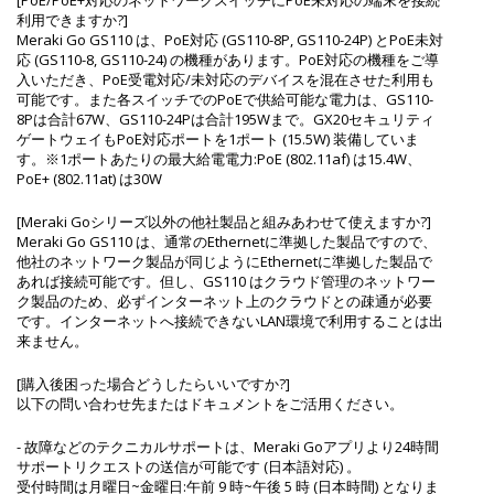
利用できますか?]
Meraki Go GS110 は、PoE対応 (GS110-8P, GS110-24P) とPoE未対
応 (GS110-8, GS110-24) の機種があります。PoE対応の機種をご導
入いただき、PoE受電対応/未対応のデバイスを混在させた利用も
可能です。また各スイッチでのPoEで供給可能な電力は、GS110-
8Pは合計67W、GS110-24Pは合計195Wまで。GX20セキュリティ
ゲートウェイもPoE対応ポートを1ポート (15.5W) 装備していま
す。※1ポートあたりの最大給電電力:PoE (802.11af) は15.4W、
PoE+ (802.11at) は30W
[Meraki Goシリーズ以外の他社製品と組みあわせて使えますか?]
Meraki Go GS110 は、通常のEthernetに準拠した製品ですので、
他社のネットワーク製品が同じようにEthernetに準拠した製品で
あれば接続可能です。但し、GS110 はクラウド管理のネットワー
ク製品のため、必ずインターネット上のクラウドとの疎通が必要
です。インターネットへ接続できないLAN環境で利用することは出
来ません。
[購入後困った場合どうしたらいいですか?]
以下の問い合わせ先またはドキュメントをご活用ください。
- 故障などのテクニカルサポートは、Meraki Goアプリより24時間
サポートリクエストの送信が可能です (日本語対応) 。
受付時間は月曜日~金曜日:午前 9 時~午後 5 時 (日本時間) となりま