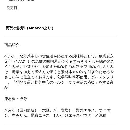
発売日：
商品の説明（Amazonより）
商品紹介
ヘルシーな野菜中心の食生活を応援する調味料として、創業安永
元年（1772年）の老舗の味噌屋がつくるすっきりとした味の米こ
うじみそに野菜のだしを加えた動物性原材料不使用のだし入りみ
そ・野菜を加えて煮込んで頂くと素材本来の味を引き立たせるや
さしい味に仕立ててあります。化学調味料不使用。グルテンフリ
ー。「発酵食品と野菜中心のヘルシーな食生活の応援」をする商
品
原材料・成分
米みそ（国内製造）（大豆、米、食塩）、野菜エキス、オ ニオ
ン、本みりん、昆布エキス、しいたけエキスパウダー／酒精