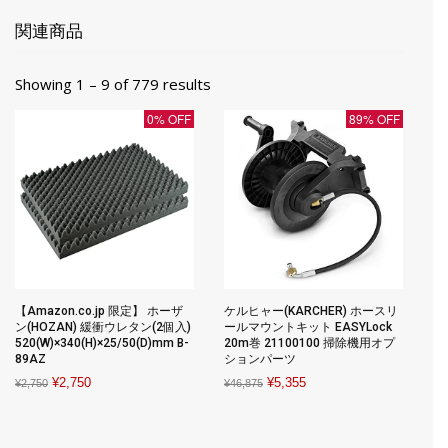
関連商品
Showing 1 – 9 of 779 results
0% OFF
89% OFF
【Amazon.co.jp 限定】 ホーザ
ケルヒャー(KARCHER) ホースリ
ン(HOZAN) 緩衝ウレタン(2個入)
ールマウントキット EASYLock
520(W)×340(H)×25/50(D)mm B-
20m巻 21100100 掃除機用オプ
89AZ
ションパーツ
Original
Current
Original
Current
¥
2,750
¥
5,355
¥
2,750
¥
46,875
price
price
price
price
was:
is:
was:
is:
¥2,750.
¥2,750.
¥46,875.
¥5,355.