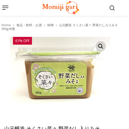
Home
食品・飲料・お酒
味噌
山元醸造 そくさい菜々 野菜だし入りみそ
300g×8個
61% OFF
山元醸造 そくさい菜々 野菜だし入りみそ