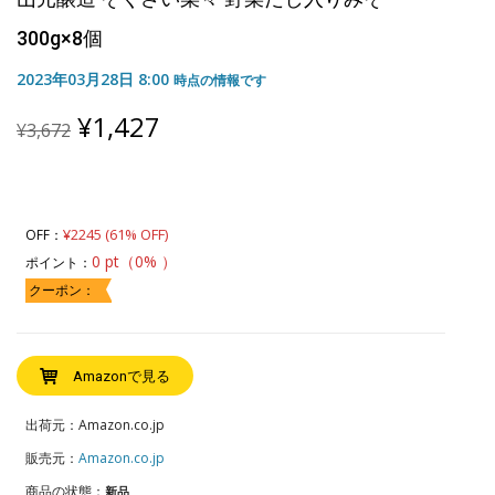
300g×8個
2023年03月28日 8:00
時点の情報です
Original
Current
¥
1,427
¥
3,672
price
price
was:
is:
¥3,672.
¥1,427.
¥2245 (61% OFF)
OFF：
0 pt（0% ）
ポイント：
クーポン：
Amazonで見る
出荷元：Amazon.co.jp
販売元：
Amazon.co.jp
商品の状態：
新品