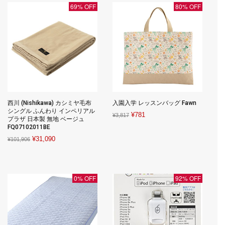
69% OFF
80% OFF
西川 (Nishikawa) カシミヤ毛布
入園入学 レッスンバッグ Fawn
シングル ふんわり インペリアル
Original
Current
¥
781
¥
3,817
プラザ 日本製 無地 ベージュ
price
price
FQ07102011BE
was:
is:
Original
Current
¥
31,090
¥
101,906
¥3,817.
¥781.
price
price
was:
is:
¥101,906.
¥31,090.
0% OFF
92% OFF