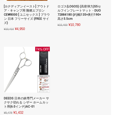
[カナディアンイースト] アウトド
ロゴス(LOGOS) (高密弾力)55セ
ア・キャンプ用 難燃エプロン
ルフインフレートマット・DUO
CEW8000 [ ユニセックス ] ブラウ
72884180 (約)幅135×奥行190×
ン 日本 フリーサイズ (FREE サイ
高さ5.5cm
ズ)
Original
Current
¥
10,780
¥
15,400
Original
Current
¥
4,950
¥
10,410
price
price
price
price
was:
is:
was:
is:
¥15,400.
¥10,780.
¥10,410.
¥4,950.
74% OFF
DEEDS 日本の鋏専門メーカー サ
クサク切れる シザー ホームカッ
ト用(6.0インチ)AC-01
Original
Current
¥
1,432
¥
5,478