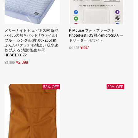
メリーナイト ヒュピネスⓇ 綿混
P Mouse フォトファースト
パイルの敷きパッド ｢ヴァイル｣
PhotoFast iOS対応microSDカー
ブルー シングル 約100×205cm
ドリーダー ホワイト
ふんわりタッチ 心地よい 吸水速
Original
Current
¥
347
¥
4,425
乾 洗える 清潔 衛生 年間
price
price
HPSP133-72
was:
is:
Original
Current
¥
2,899
¥
2,899
¥4,425.
¥347.
price
price
was:
is:
¥2,899.
¥2,899.
52% OFF
30% OFF