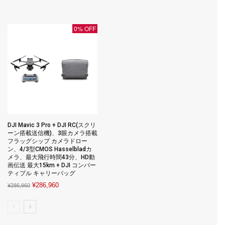
¥4,000.
¥2,000.
was:
is:
¥8,580.
¥7,800.
0% OFF
DJI Mavic 3 Pro + DJI RC(スクリ
ーン搭載送信機)、3眼カメラ搭載
フラッグシップ カメラドロー
ン、4/3型CMOS Hasselbladカ
メラ、最大飛行時間43分、HD動
画伝送 最大15km + DJI コンバー
ティブル キャリーバッグ
Original
Current
¥
286,960
¥
286,960
price
price
was:
is:
¥286,960.
¥286,960.