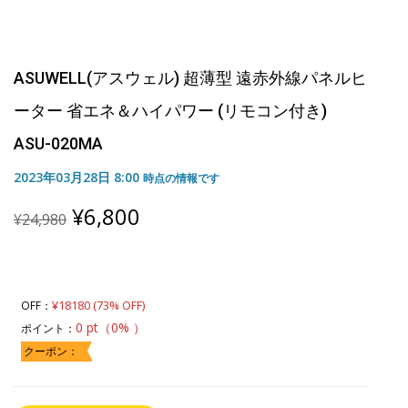
ASUWELL(アスウェル) 超薄型 遠赤外線パネルヒ
ーター 省エネ＆ハイパワー (リモコン付き)
ASU-020MA
2023年03月28日 8:00
時点の情報です
Original
Current
¥
6,800
¥
24,980
price
price
was:
is:
¥24,980.
¥6,800.
¥18180 (73% OFF)
OFF：
0 pt（0% ）
ポイント：
クーポン：