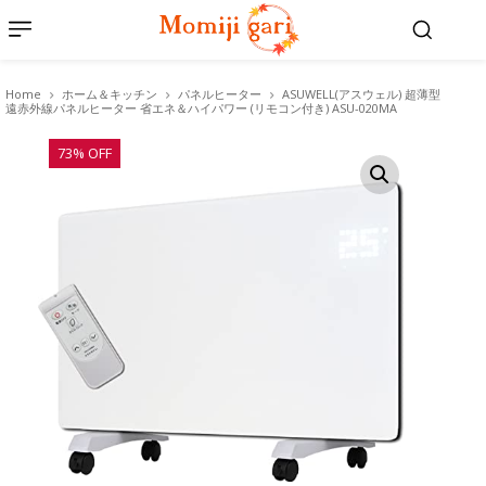
Home
ホーム＆キッチン
パネルヒーター
ASUWELL(アスウェル) 超薄型
遠赤外線パネルヒーター 省エネ＆ハイパワー (リモコン付き) ASU-020MA
73% OFF