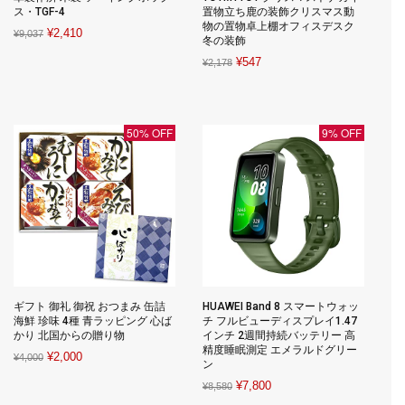
ス・TGF-4
置物立ち鹿の装飾クリスマス動
物の置物卓上棚オフィスデスク
Original
Current
¥
2,410
¥
9,037
冬の装飾
price
price
Original
Current
¥
547
¥
2,178
was:
is:
price
price
¥9,037.
¥2,410.
was:
is:
¥2,178.
¥547.
50% OFF
9% OFF
ギフト 御礼 御祝 おつまみ 缶詰
HUAWEI Band 8 スマートウォッ
海鮮 珍味 4種 青ラッピング 心ば
チ フルビューディスプレイ1.47
かり 北国からの贈り物
インチ 2週間持続バッテリー 高
精度睡眠測定 エメラルドグリー
Original
Current
¥
2,000
¥
4,000
ン
price
price
Original
Current
¥
7,800
¥
8,580
was:
is:
price
price