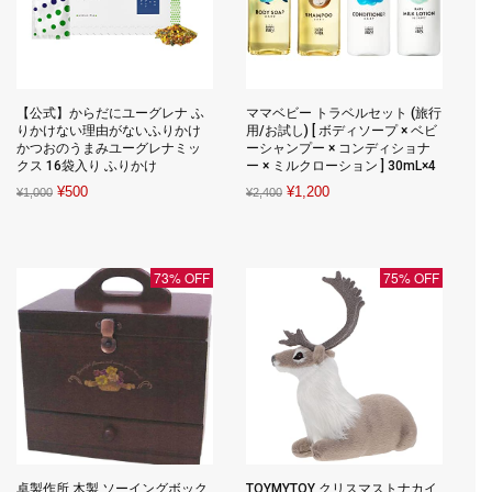
【公式】からだにユーグレナ ふ
ママベビー トラベルセット (旅行
りかけない理由がないふりかけ
用/お試し) [ ボディソープ × ベビ
かつおのうまみユーグレナミッ
ーシャンプー × コンディショナ
クス 16袋入り ふりかけ
ー × ミルクローション ] 30mL×4
Original
Current
Original
Current
¥
500
¥
1,200
¥
1,000
¥
2,400
price
price
price
price
was:
is:
was:
is:
¥1,000.
¥500.
¥2,400.
¥1,200.
73% OFF
75% OFF
卓製作所 木製 ソーイングボック
TOYMYTOY クリスマストナカイ