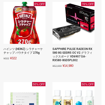
0% OFF
76% OFF
ハインツ (HEINZ) シラチャーケ
SAPPHIRE PULSE RADEON RX
チャップ パウチタイプ 270g
580 8G GDDR5 OC V2 グラフィ
ックスボード VD6907 SA-
Original
Current
¥
322
¥
322
RX580-8GD5PL002
price
price
Original
Current
¥
14,980
¥
62,669
was:
is:
price
price
¥322.
¥322.
was:
is:
¥62,669.
¥14,980.
50% OFF
50% OFF