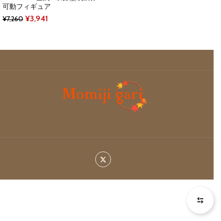
可動フィギュア
Original
Current
¥
3,941
¥
7,260
price
price
was:
is:
¥7,260.
¥3,941.