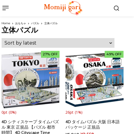
Home
おもちゃ
パズル
立体パズル
立体パズル
27% OFF
49% OFF
0pt
(0%)
26pt
(1%)
4D シティスケープ タイムパズ
4D タイムパズル 大阪 日本語
ル 東京 正規品 【パズル 都市
パッケージ 正規品
時間】 4D Cityscape Time