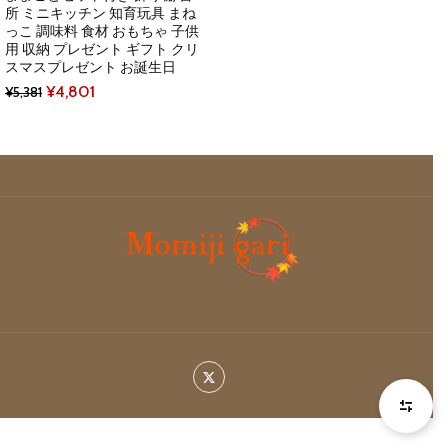
所 ミニキッチン 知育玩具 まね
っこ 調味料 食材 おもちゃ 子供
用 収納 プレゼント ギフト クリ
スマスプレゼント お誕生日
Original
Current
¥
4,801
¥
5,381
price
price
was:
is:
¥5,381.
¥4,801.