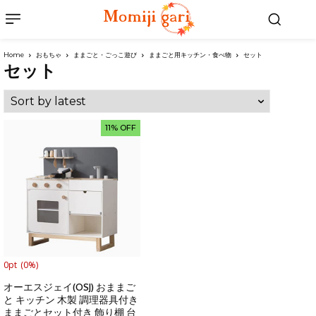
Home
おもちゃ
ままごと・ごっこ遊び
ままごと用キッチン・食べ物
セット
セット
11% OFF
0pt
(0%)
オーエスジェイ(OSJ) おままご
と キッチン 木製 調理器具付き
ままごとセット付き 飾り棚 台