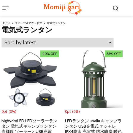
Home
スポーツ＆アウトドア
電気式ランタン
電気式ランタン
40% OFF
55% OFF
0pt
(0%)
0pt
(0%)
highydroLED LEDソーラーラン
LEDランタン unailu キャンプラ
タン 電気式キャンプランタン
ンタン USB充電式 オシャレ
高輝度 ソーラーとUSB充電
IPX4防水 充電式 防水防塵 暖色