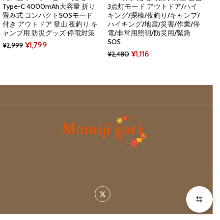
Type-C 4000mAh大容量 折り
3点灯モード アウトドア/ハイ
畳み式 コンパクトSOSモード
キング/探検/夜釣り/キャンプ/
付き アウトドア 登山 夜釣り キ
ハイキング/地震/災害/作業/停
ャンプ用 防災グッズ 停電対策
電/非常用照明/防災用/緊急
SOS
Original
Current
¥
1,799
¥
2,999
Original
Current
¥
1,116
¥
2,480
price
price
price
price
was:
is:
was:
is:
¥2,999.
¥1,799.
¥2,480.
¥1,116.