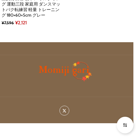
グ 運動三段 家庭用 ダンスマッ
トバク転練習 軽量 トレーニン
グ 180×60×5cm グレー
Original
Current
¥
2,121
¥
7,596
price
price
was:
is:
¥7,596.
¥2,121.