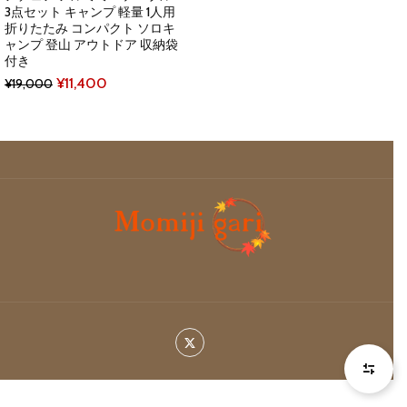
3点セット キャンプ 軽量 1人用
折りたたみ コンパクト ソロキ
ャンプ 登山 アウトドア 収納袋
付き
Original
Current
¥
11,400
¥
19,000
price
price
was:
is:
¥19,000.
¥11,400.