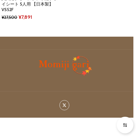
イシート 5人用 【日本製】
VS52F
Original
Current
¥
7,891
¥
27,500
price
price
was:
is:
¥27,500.
¥7,891.