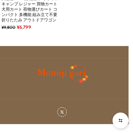
キャンプ レジャー 買物カート
犬用カート 荷物運びカート コ
ンパクト 多機能 組み立て不要
折りたたみ アウトドアワゴン
Original
Current
¥
6,799
¥
9,800
price
price
was:
is:
¥9,800.
¥6,799.