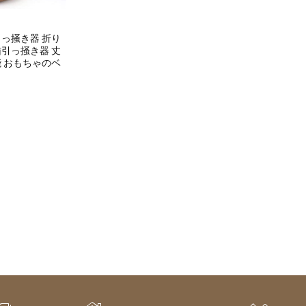
っ掻き器 折り
引っ掻き器 丈
 おもちゃのベ
ent
e
50.