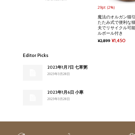
29pt
(2%)
魔法のオルガン猫引
たたみ式で便利な猫
夫でリサイクル可能
ルボール付き
Original
Curr
¥
1,450
¥
2,899
price
pric
Editor Picks
was:
is:
¥2,899.
¥1,4
2023年1月7日 七草粥
2023年3月28日
2023年1月6日 小寒
2023年3月28日