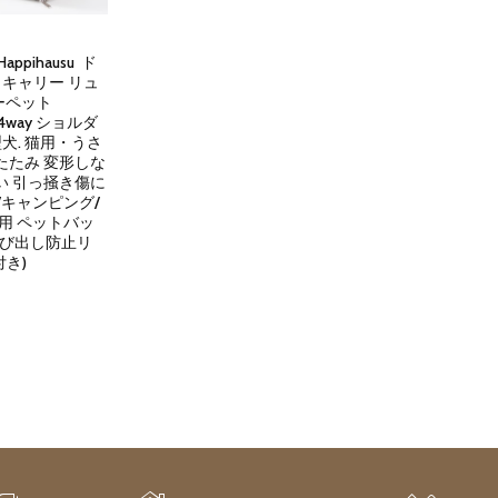
ppihausu ド
キャリー リュ
ーペット
er 4way ショルダ
犬. 猫用・うさ
たたみ 変形しな
い 引っ掻き傷に
/キャンピング/
用 ペットバッ
飛び出し防止リ
き)
rent
ce
440.