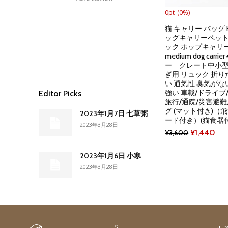
0pt
(0%)
猫 キャリー バッグ Ha
ッグキャリーペット
ック ポップキャリ
medium dog carri
ー クレート中小型
ぎ用 リュック 折り
い 通気性 臭気がな
強い 車載/ドライブ
Editor Picks
旅行/通院/災害避難
グ (マット付き)（
2023年1月7日 七草粥
ード付き）(猫食器付
2023年3月28日
Original
Cur
¥
1,440
¥
3,600
price
pri
2023年1月6日 小寒
was:
is:
2023年3月28日
¥3,600.
¥1,