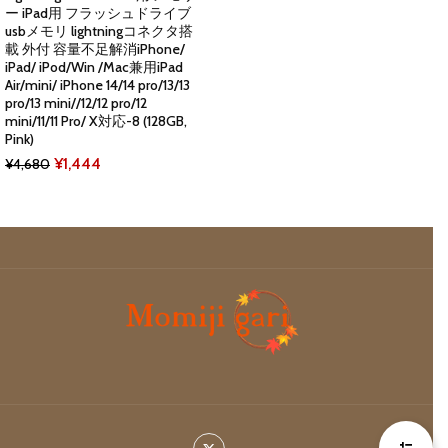
ー iPad用 フラッシュドライブ
usbメモリ lightningコネクタ搭
載 外付 容量不足解消iPhone/
iPad/ iPod/Win /Mac兼用iPad
Air/mini/ iPhone 14/14 pro/13/13
pro/13 mini//12/12 pro/12
mini/11/11 Pro/ X対応-8 (128GB,
Pink)
Original
Current
¥
1,444
¥
4,680
price
price
was:
is:
¥4,680.
¥1,444.