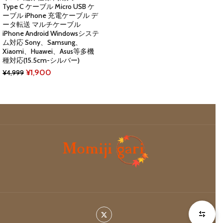
Type C ケーブル Micro USB ケ
ーブル iPhone 充電ケーブル デ
ータ転送 マルチケーブル
iPhone Android Windowsシステ
ム対応 Sony、Samsung、
Xiaomi、Huawei、Asus等多機
種対応(15.5cm-シルバー)
Original
Current
¥
1,900
¥
4,999
price
price
was:
is:
¥4,999.
¥1,900.