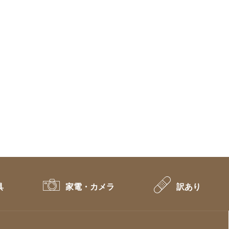
具
家電・カメラ
訳あり