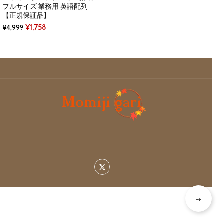
フルサイズ 業務用 英語配列
【正規保証品】
Original
Current
¥
1,758
¥
4,999
price
price
was:
is:
¥4,999.
¥1,758.