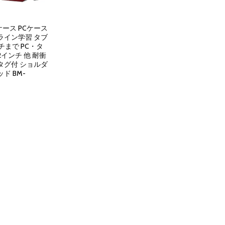
ース PCケース
ンライン学習 タブ
ンチまで PC・タ
.2インチ 他 耐衝
タグ付 ショルダ
ド BM-
nt
.