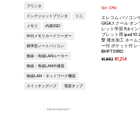
プリンタ
0pt
(0%)
インクジェットプリンタ
ミニ
エレコム パソコンケ
GIGAスクール オ
メモリ
内蔵SSD
レット学習 11.6イ
ブレット用 ipad 10
外付メモリカードリーダー
撃 撥水加工 ネーム
ー付 ポケット付 レッ
標準型ノートパソコン
IBHPTS11RD
無線・有線LANルーター
Original
Curre
¥
1,214
¥
1,882
無線・有線LAN中継器
price
price
was:
is:
無線LAN・ネットワーク機器
¥1,882.
¥1,214
スイッチングハブ
電源タップ
- Advertisement -