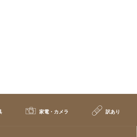
具
家電・カメラ
訳あり