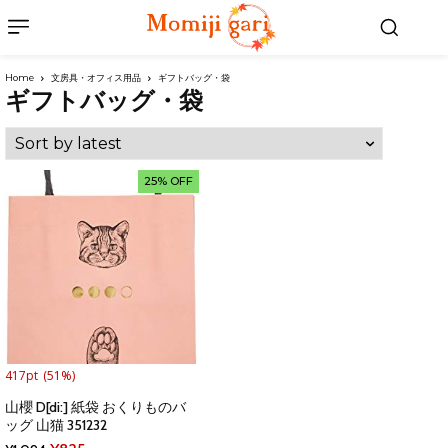
Home
文房具・オフィス用品
ギフトバッグ・袋
ギフトバッグ・袋
25% OFF
417pt
(51%)
山櫻 D[di:] 紙袋 おくりものバ
ッグ 山猫 351232