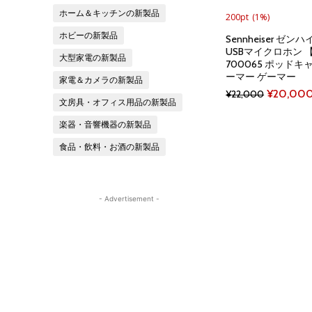
ホーム＆キッチンの新製品
200pt
(1%)
ホビーの新製品
Sennheiser ゼンハイ
USBマイクロホン
大型家電の新製品
700065 ポッドキ
ーマー ゲーマー
家電＆カメラの新製品
Original
¥
20,00
¥
22,000
文房具・オフィス用品の新製品
price
楽器・音響機器の新製品
was:
食品・飲料・お酒の新製品
¥22,000
- Advertisement -