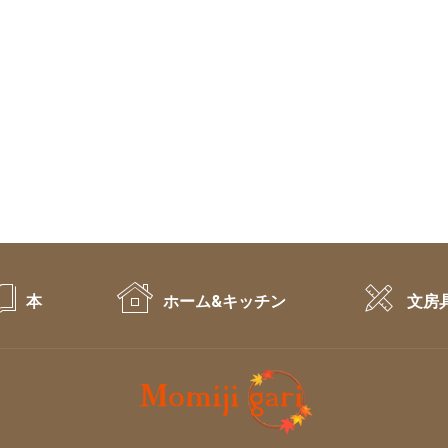
本
ホーム&キッチン
文房