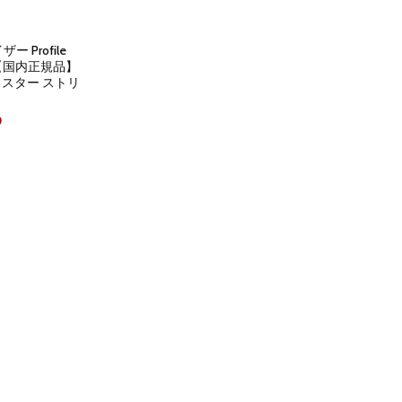
ザー Profile
 【国内正規品】
ャスター ストリ
Current
0
price
is:
.
¥20,000.