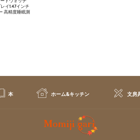
 スマートウォッチ
イ1.47インチ
ー 高精度睡眠測
rent
ce
,800.
本
ホーム&キッチン
文房