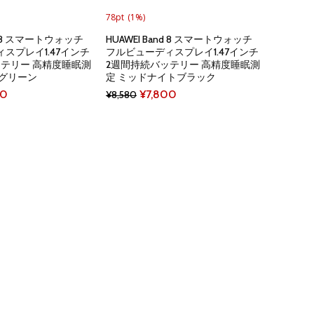
78pt
(1%)
nd 8 スマートウォッチ
HUAWEI Band 8 スマートウォッチ
スプレイ1.47インチ
フルビューディスプレイ1.47インチ
ッテリー 高精度睡眠測
2週間持続バッテリー 高精度睡眠測
ドグリーン
定 ミッドナイトブラック
al
Current
Original
Current
00
¥
7,800
¥
8,580
price
price
price
is:
was:
is:
0.
¥7,800.
¥8,580.
¥7,800.