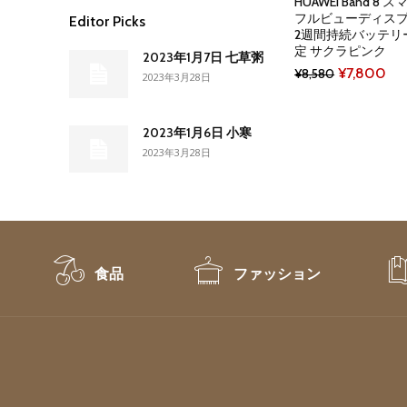
HUAWEI Band 8
フルビューディスプレ
Editor Picks
2週間持続バッテリ
定 サクラピンク
2023年1月7日 七草粥
Original
Cur
¥
7,800
¥
8,580
2023年3月28日
price
pri
was:
is:
2023年1月6日 小寒
¥8,580.
¥7
2023年3月28日
食品
ファッション