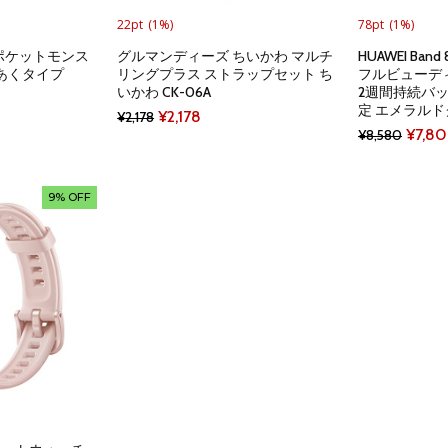
22pt
(1%)
78pt
(1%)
ポケットモンス
グルマンディーズ ちいかわ マルチ
HUAWEI Ba
 あくタイプ
リングプラス ストラップセット ち
フルビューディ
いかわ CK-06A
2週間持続バ
定 エメラル
nt
Original
Current
¥
2,178
¥
2,178
Origin
¥
7,8
¥
8,580
price
price
price
was:
is:
was:
9.
¥2,178.
¥2,178.
9% OFF
¥8,58