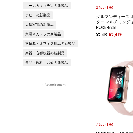
ホーム＆キッチンの新製品
24pt
(1%)
ホビーの新製品
グルマンディーズ 
ター マルチリング
大型家電の新製品
POKE-825J
Original
Curre
¥
2,419
家電＆カメラの新製品
¥
2,419
price
price
文房具・オフィス用品の新製品
was:
is:
楽器・音響機器の新製品
¥2,419.
¥2,41
食品・飲料・お酒の新製品
- Advertisement -
78pt
(1%)